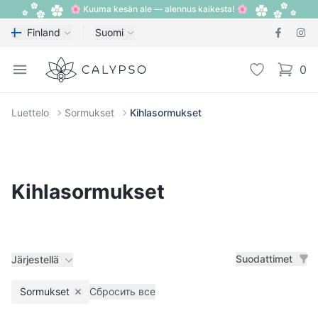
🌸 Kuuma kesän ale — alennus kaikesta! 🌸
Finland
Suomi
Calypso
Open menu
Toivelista
0
items i
Luettelo
Sormukset
Kihlasormukset
Kihlasormukset
Suodattimet
Järjestellä
Sormukset
Сбросить все
Remove filter