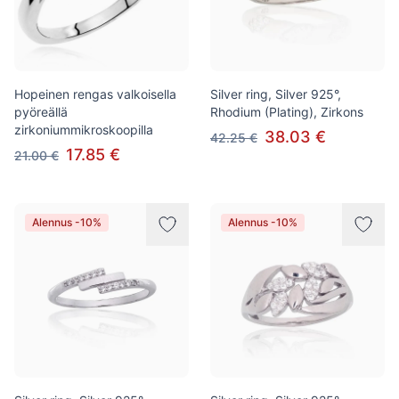
Hopeinen rengas valkoisella
Silver ring, Silver 925°,
pyöreällä
Rhodium (Plating), Zirkons
zirkoniummikroskoopilla
38.03 €
42.25 €
17.85 €
21.00 €
Alennus -10%
Alennus -10%