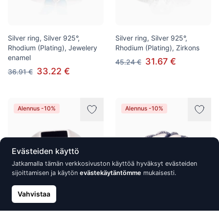
Silver ring, Silver 925°,
Silver ring, Silver 925°,
Rhodium (Plating), Jewelery
Rhodium (Plating), Zirkons
enamel
31.67 €
45.24 €
33.22 €
36.91 €
Alennus -10%
Alennus -10%
Evästeiden käyttö
Jatkamalla tämän verkkosivuston käyttöä hyväksyt evästeiden
sijoittamisen ja käytön
evästekäytäntömme
mukaisesti.
Vahvistaa
Silver ring, Silver 925°,
Silver ring, Silver 925°, oxide
Rhodium (Plating), Onix
(Plating)