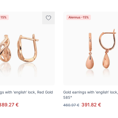
-15%
Alennus -15%
gs with 'english' lock, Red Gold
Gold earrings with 'english' loc
585°
389.27 €
391.82 €
460.97 €