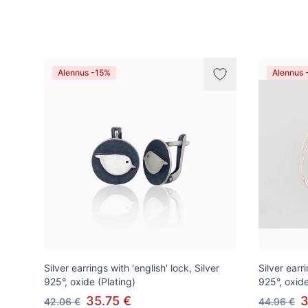
Tuotteet
Alennus -15%
Alennus 
Silver earrings with 'english' lock, Silver
Silver earri
925°, oxide (Plating)
925°, oxide
35.75 €
3
42.06 €
44.96 €