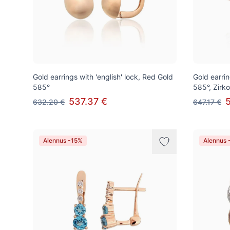
Gold earrings with 'english' lock, Red Gold
Gold earrin
585°
585°, Zirk
537.37 €
632.20 €
647.17 €
Alennus -15%
Alennus 