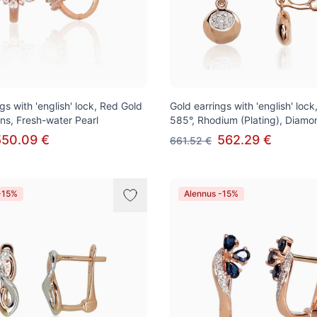
gs with 'english' lock, Red Gold
Gold earrings with 'english' loc
ons, Fresh-water Pearl
585°, Rhodium (Plating), Diamo
550.09 €
562.29 €
661.52 €
-15%
Alennus -15%