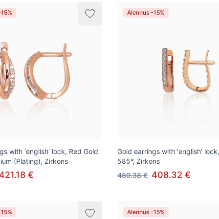
-15%
Alennus -15%
gs with 'english' lock, Red Gold
Gold earrings with 'english' loc
ium (Plating), Zirkons
585°, Zirkons
421.18 €
408.32 €
480.38 €
-15%
Alennus -15%