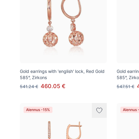
Gold earrings with 'english' lock, Red Gold
Gold earrin
585°, Zirkons
585°, Zirk
460.05 €
541.24 €
547.51 €
Alennus -15%
Alennus 