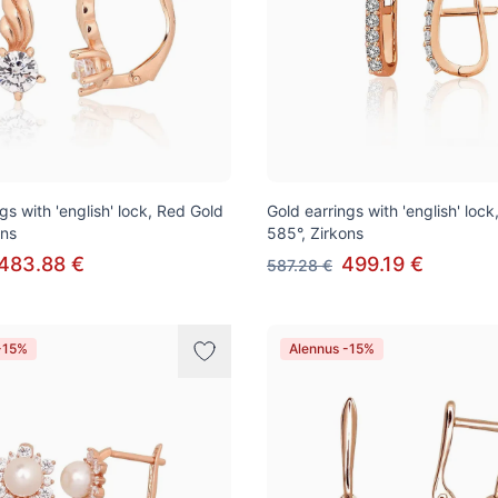
gs with 'english' lock, Red Gold
Gold earrings with 'english' loc
ons
585°, Zirkons
483.88 €
499.19 €
587.28 €
-15%
Alennus -15%