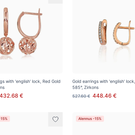
gs with 'english' lock, Red Gold
Gold earrings with 'english' loc
ons
585°, Zirkons
432.68 €
448.46 €
527.60 €
-15%
Alennus -15%