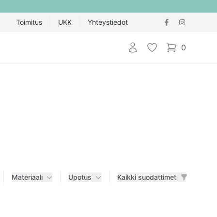
Toimitus
UKK
Yhteystiedot
Kirjaudu sisään
Toivelista
0
items in cart,
Materiaali
Upotus
Kaikki suodattimet