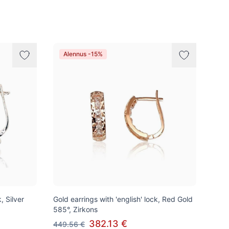
Alennus -15%
, Silver
Gold earrings with 'english' lock, Red Gold
585°, Zirkons
382.13 €
449.56 €