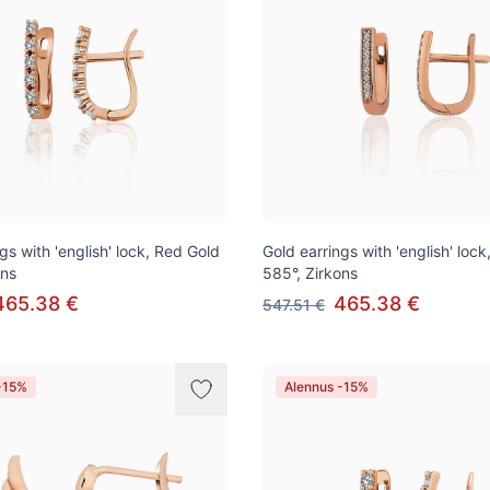
gs with 'english' lock, Red Gold
Gold earrings with 'english' loc
ons
585°, Zirkons
465.38 €
465.38 €
547.51 €
-15%
Alennus -15%