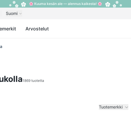
🌸 Kuuma kesän ale — alennus kaikesta! 🌸
Suomi
emerkit
Arvostelut
la
ukolla
1869 tuotetta
Tuotemerkki