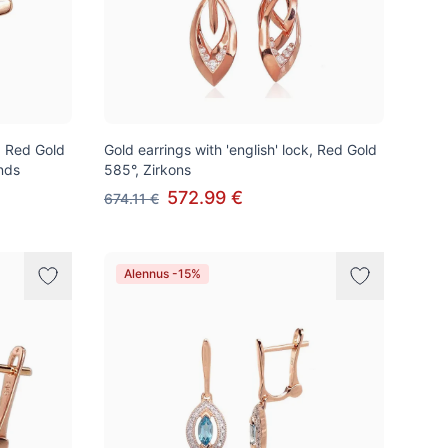
k, Red Gold
Gold earrings with 'english' lock, Red Gold
nds
585°, Zirkons
572.99 €
674.11 €
Alennus -15%