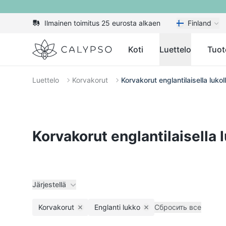
Ilmainen toimitus 25 eurosta alkaen
Finland
Calypso
Koti
Luettelo
Tuot
Luettelo
Korvakorut
Korvakorut englantilaisella lukol
Korvakorut englantilaisella l
Järjestellä
Korvakorut
Englanti lukko
Сбросить все
Remove filter
Remove filter