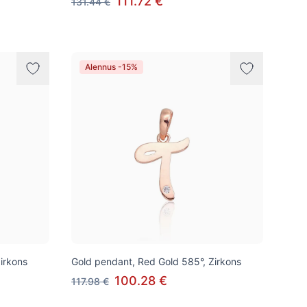
111.72 €
131.44 €
Alennus -15%
irkons
Gold pendant, Red Gold 585°, Zirkons
100.28 €
117.98 €