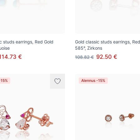
ic studs earrings, Red Gold
Gold classic studs earrings, Re
uoise
585°, Zirkons
114.73 €
92.50 €
108.82 €
-15%
Alennus -15%