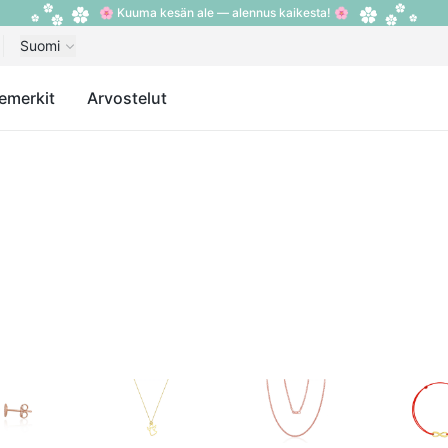
🌸 Kuuma kesän ale — alennus kaikesta! 🌸
Suomi
emerkit
Arvostelut