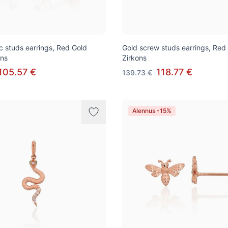
ic studs earrings, Red Gold
Gold screw studs earrings, Red
ons
Zirkons
105.57 €
118.77 €
139.73 €
Alennus -15%