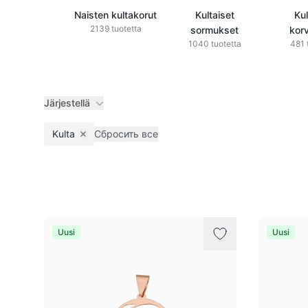
Naisten kultakorut
Kultaiset
Kul
2139 tuotetta
sormukset
kor
1040 tuotetta
481 
Järjestellä
Kulta
Сбросить все
Remove filter
Tuotteet
Uusi
Uusi