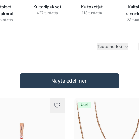
taiset
Kultariipukset
Kultaketjut
Kulta
427 tuotetta
118 tuotetta
vakorut
rannek
tuotetta
23 tuo
Tuotemerkki
Näytä edellinen
Uusi