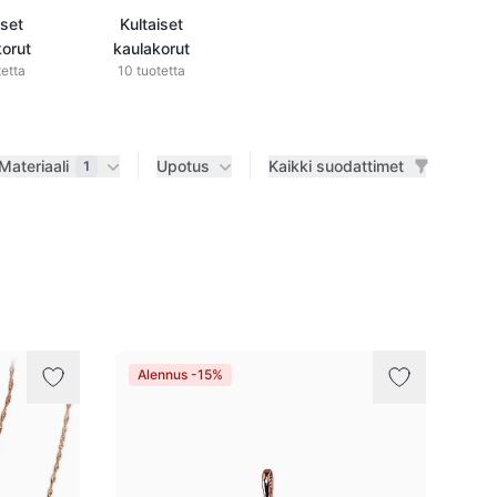
iset
Kultaiset
orut
kaulakorut
tetta
10 tuotetta
Materiaali
Upotus
Kaikki suodattimet
1
Alennus -15%