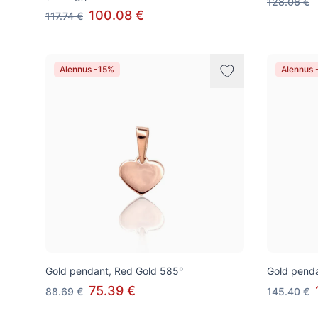
128.06 €
100.08 €
117.74 €
Alennus -15%
Alennus 
Gold pendant, Red Gold 585°
Gold penda
75.39 €
88.69 €
145.40 €