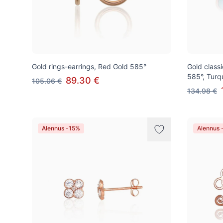
Gold rings-earrings, Red Gold 585°
Gold class
585°, Turq
89.30 €
105.06 €
134.98 €
Alennus -15%
Alennus 