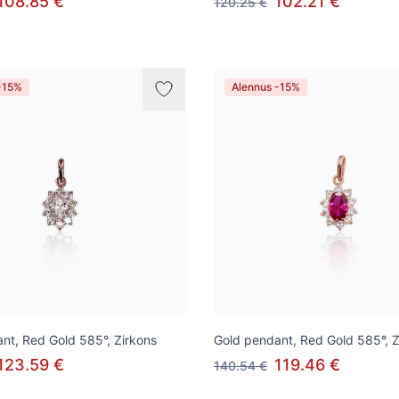
108.85 €
102.21 €
120.25 €
-15%
Alennus -15%
nt, Red Gold 585°, Zirkons
Gold pendant, Red Gold 585°, Z
123.59 €
119.46 €
140.54 €