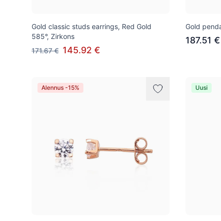
Gold classic studs earrings, Red Gold
Gold penda
585°, Zirkons
187.51 €
145.92 €
171.67 €
Alennus -15%
Uusi