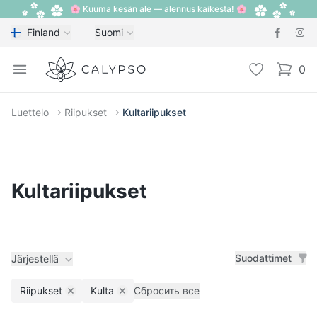
🌸 Kuuma kesän ale — alennus kaikesta! 🌸
Finland
Suomi
Calypso
Open menu
Toivelista
0
items i
Luettelo
Riipukset
Kultariipukset
Kultariipukset
Suodattimet
Järjestellä
Riipukset
Kulta
Сбросить все
Remove filter
Remove filter