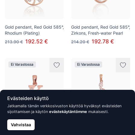
Gold pendant, Red Gold 585°,
Gold pendant, Red Gold 585°,
Rhodium (Plating)
Zirkons, Fresh-water Pearl
192.52 €
192.78 €
213.90 €
214.20 €
Ei Varastossa
Ei Varastossa
Evästeiden käyttö
Jatkamalla tämän verkkosivuston käyttöä hyväksyt evästeiden
sijoittamisen ja käytön
evästekäytäntömme
mukaisesti.
Gold pendant, Red Gold 585°,
Vahvistaa
Gold pendant, Red Gold 585°,
Zirkons
Zirkons