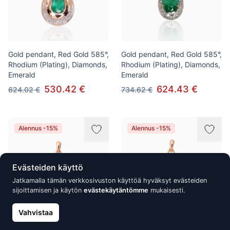
Gold pendant, Red Gold 585°,
Gold pendant, Red Gold 585°,
Rhodium (Plating), Diamonds,
Rhodium (Plating), Diamonds,
Emerald
Emerald
530.42 €
624.43 €
624.02 €
734.62 €
Alennus -15%
Alennus -15%
Evästeiden käyttö
Jatkamalla tämän verkkosivuston käyttöä hyväksyt evästeiden
sijoittamisen ja käytön
evästekäytäntömme
mukaisesti.
Vahvistaa