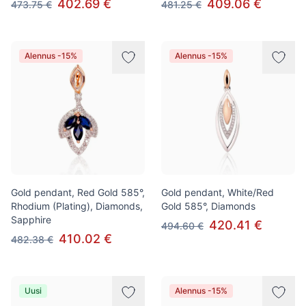
402.69 €
409.06 €
473.75 €
481.25 €
Alennus -15%
Alennus -15%
Gold pendant, Red Gold 585°,
Gold pendant, White/Red
Rhodium (Plating), Diamonds,
Gold 585°, Diamonds
Sapphire
420.41 €
494.60 €
410.02 €
482.38 €
Uusi
Alennus -15%