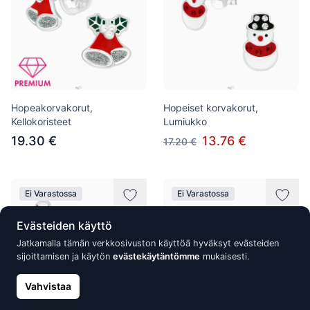
Hopeakorvakorut,
Hopeiset korvakorut,
Kellokoristeet
Lumiukko
19.30 €
13.76 €
17.20 €
Ei Varastossa
Ei Varastossa
Evästeiden käyttö
Jatkamalla tämän verkkosivuston käyttöä hyväksyt evästeiden
sijoittamisen ja käytön
evästekäytäntömme
mukaisesti.
Vahvistaa