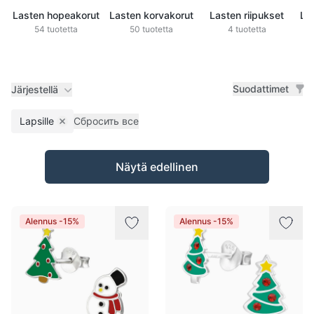
Lasten hopeakorut
Lasten korvakorut
Lasten riipukset
La
54 tuotetta
50 tuotetta
4 tuotetta
Suodattimet
Järjestellä
Lapsille
Сбросить все
Remove filter
Tuotteet
Näytä edellinen
Alennus -15%
Alennus -15%