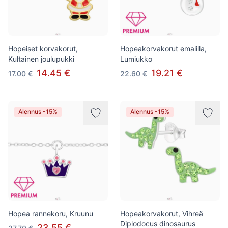
Hopeiset korvakorut,
Hopeakorvakorut emalilla,
Kultainen joulupukki
Lumiukko
14.45 €
19.21 €
17.00 €
22.60 €
Alennus -15%
Alennus -15%
Hopea rannekoru, Kruunu
Hopeakorvakorut, Vihreä
Diplodocus dinosaurus
23.55 €