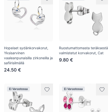
Hopeiset sydänkorvakorut,
Ruostumattomasta teräksestä
Yksisarvinen
valmistetut korvakorut, Cat
vaaleanpunaisilla zirkoneilla ja
9.80 €
safiirisilmällä
24.50 €
Ei Varastossa
Ei Varastossa