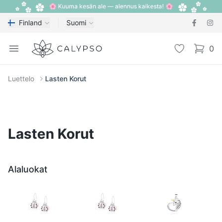
🌸 Kuuma kesän ale — alennus kaikesta! 🌸
Finland
Suomi
Calypso
Open menu
Toivelista
0
items i
Luettelo
Lasten Korut
Lasten Korut
Alaluokat