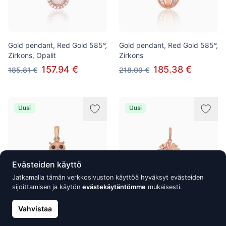
Gold pendant, Red Gold 585°,
Gold pendant, Red Gold 585°,
Zirkons, Opalit
Zirkons
157.94 €
185.38 €
185.81 €
218.09 €
Uusi
Uusi
Evästeiden käyttö
Jatkamalla tämän verkkosivuston käyttöä hyväksyt evästeiden
sijoittamisen ja käytön
evästekäytäntömme
mukaisesti.
Gold pendant, Red Gold 585°,
Vahvistaa
Gold pendant, Red Gold 585°,
Zirkons
Turquoise (Imitation)