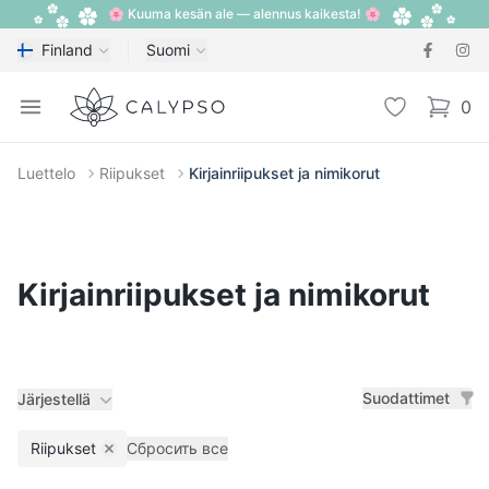
🌸 Kuuma kesän ale — alennus kaikesta! 🌸
Finland
Suomi
Calypso
Open menu
Toivelista
0
items i
Luettelo
Riipukset
Kirjainriipukset ja nimikorut
Kirjainriipukset ja nimikorut
Suodattimet
Järjestellä
Riipukset
Сбросить все
Remove filter