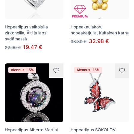
Hopeariipus valkoisilla
Hopeakaulakoru
zirkoneilla, Äiti ja lapsi
hopeaketjulla, Kultainen karhu
sydämessä
32.98 €
38.80 €
19.47 €
22.90 €
Alennus -15%
Alennus -15%
Hopeariipus Alberto Martini
Hopeariipus SOKOLOV