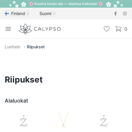
🌸 Kuuma kesän ale — alennus kaikesta! 🌸
Finland
Suomi
Calypso
Open menu
Toivelista
0
items i
Luettelo
Riipukset
Riipukset
Alaluokat