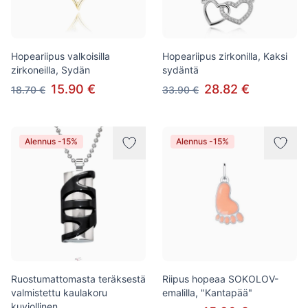
Hopeariipus valkoisilla
Hopeariipus zirkonilla, Kaksi
zirkoneilla, Sydän
sydäntä
15.90 €
28.82 €
18.70 €
33.90 €
Alennus -15%
Alennus -15%
Ruostumattomasta teräksestä
Riipus hopeaa SOKOLOV-
valmistettu kaulakoru
emalilla, "Kantapää"
kuviollinen