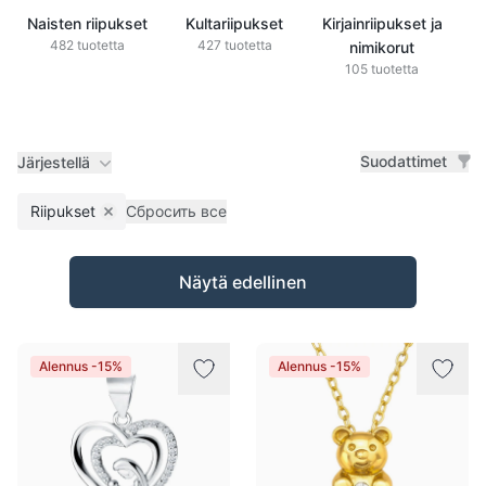
Naisten riipukset
Kultariipukset
Kirjainriipukset ja
H
482 tuotetta
427 tuotetta
nimikorut
105 tuotetta
Suodattimet
Järjestellä
Riipukset
Сбросить все
Remove filter
Tuotteet
Näytä edellinen
Alennus -15%
Alennus -15%