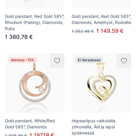
Gold pendant, Red Gold 585°,
Gold pendant, Red Gold 585°,
Rhodium (Plating), Diamonds,
Diamonds, Amethyst, Rodolite
Ruby
1 149.59 €
1 352.46 €
1 360.78 €
Alennus -15%
Ei Varastossa
Gold pendant, White/Red
Hopeariipus valkoisilla
Gold 585°, Diamonds
zirkoneilla, Äiti ja lapsi
sydämessä
1 197.18 €
1 408.45 €