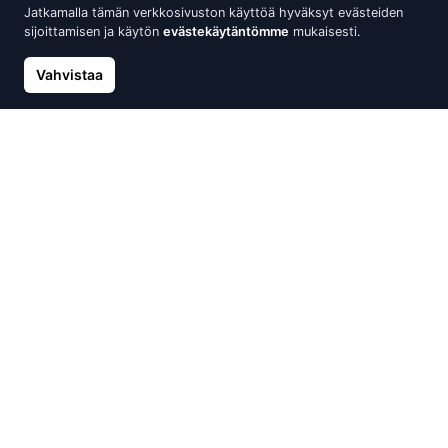
Jatkamalla tämän verkkosivuston käyttöä hyväksyt evästeiden
sijoittamisen ja käytön
evästekäytäntömme
mukaisesti.
Vahvistaa
Hopeariipus heiluvalla
Ruostumattomasta teräksestä
kuutiozirkonialla ALFA-KARAT,
valmistettu kaulakoru,
Pöllö
Moonstone
36.00 €
24.00 €
Ei Varastossa
Ei Varastossa
Hopeakaulakoru, Ametistilla
Hopeariipus valkoisilla
zirkoneilla, Sydän