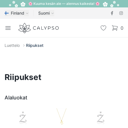
🌸 Kuuma kesän ale — alennus kaikesta! 🌸
Finland
Suomi
Calypso
Open menu
Toivelista
0
items i
Luettelo
Riipukset
Riipukset
Alaluokat