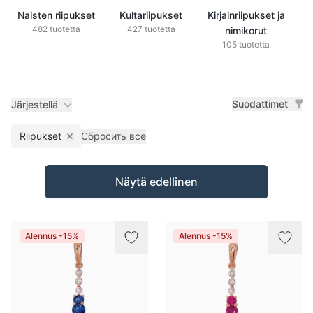
Naisten riipukset
Kultariipukset
Kirjainriipukset ja
H
482 tuotetta
427 tuotetta
nimikorut
105 tuotetta
Suodattimet
Järjestellä
Riipukset
Сбросить все
Remove filter
Tuotteet
Näytä edellinen
Alennus -15%
Alennus -15%