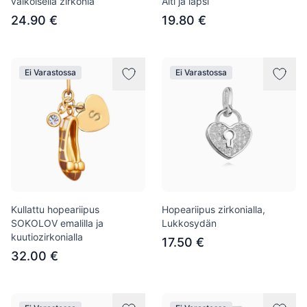
valkoisella zirkonia
Äiti ja lapsi
24.90 €
19.80 €
Ei Varastossa
Ei Varastossa
Kullattu hopeariipus
Hopeariipus zirkonialla,
SOKOLOV emalilla ja
Lukkosydän
kuutiozirkonialla
17.50 €
32.00 €