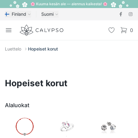
🌸 Kuuma kesän ale — alennus kaikesta! 🌸
Finland
Suomi
Calypso
Open menu
Toivelista
0
items i
Luettelo
Hopeiset korut
Hopeiset korut
Alaluokat