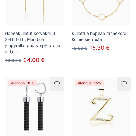
Hopeakullatut korvakorut
Kullattua hopeaa rannekoru,
SENTIELL, Mandala
Kolme kierrosta
ympyrällä, puoliympyrällä ja
15.30 €
18.00 €
ketjuilla
34.00 €
40.00 €
Alennus -15%
Alennus -15%