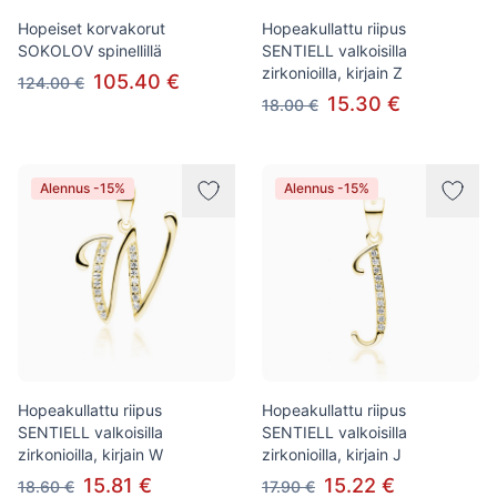
Hopeiset korvakorut
Hopeakullattu riipus
SOKOLOV spinellillä
SENTIELL valkoisilla
zirkonioilla, kirjain Z
105.40 €
124.00 €
15.30 €
18.00 €
Alennus -15%
Alennus -15%
Hopeakullattu riipus
Hopeakullattu riipus
SENTIELL valkoisilla
SENTIELL valkoisilla
zirkonioilla, kirjain W
zirkonioilla, kirjain J
15.81 €
15.22 €
18.60 €
17.90 €