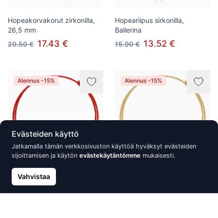
Hopeakorvakorut zirkonilla,
Hopeariipus sirkonilla,
26,5 mm
Ballerina
17.43 €
13.52 €
20.50 €
15.90 €
Alennus -15%
Alennus -15%
Evästeiden käyttö
Jatkamalla tämän verkkosivuston käyttöä hyväksyt evästeiden
sijoittamisen ja käytön
evästekäytäntömme
mukaisesti.
Vahvistaa
Kabbala Xirius kristallilla,
Alastonkabbala Xirius kidellä,
Emerald
Clear Crystal
13.52 €
13.52 €
15.90 €
15.90 €