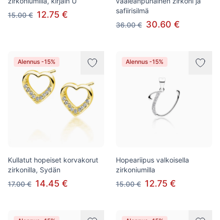
zirkoniumilla, kirjain U
vaaleanpunainen zirkoni ja
safiirisilmä
12.75 €
15.00 €
30.60 €
36.00 €
Alennus -15%
Alennus -15%
Kullatut hopeiset korvakorut
Hopeariipus valkoisella
zirkonilla, Sydän
zirkoniumilla
14.45 €
12.75 €
17.00 €
15.00 €