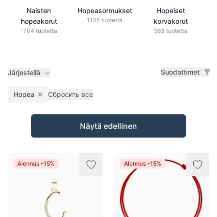
Naisten
Hopeasormukset
Hopeiset
H
1135 tuotetta
hopeakorut
korvakorut
1704 tuotetta
563 tuotetta
Suodattimet
Järjestellä
Hopea
Сбросить все
Remove filter
Tuotteet
Näytä edellinen
Alennus -15%
Alennus -15%