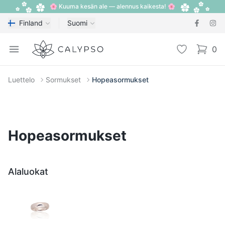
🌸 Kuuma kesän ale — alennus kaikesta! 🌸
Finland
Suomi
Calypso
Open menu
Toivelista
0
items i
Luettelo
Sormukset
Hopeasormukset
Hopeasormukset
Alaluokat