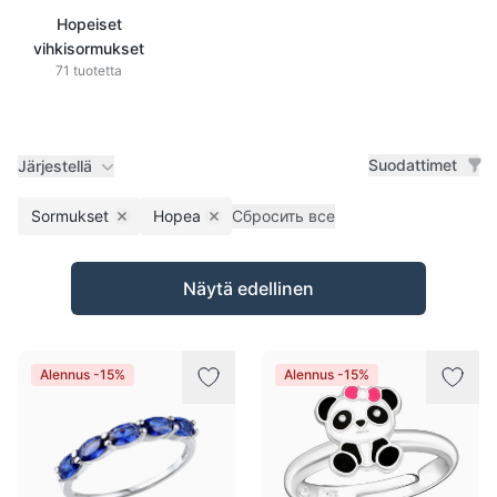
Hopeiset
vihkisormukset
71 tuotetta
Suodattimet
Järjestellä
Sormukset
Hopea
Сбросить все
Remove filter
Remove filter
Tuotteet
Näytä edellinen
Alennus -15%
Alennus -15%