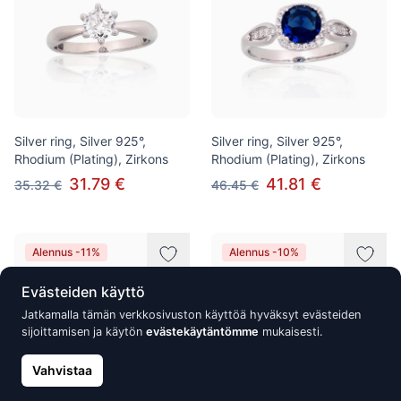
Silver ring, Silver 925°,
Silver ring, Silver 925°,
Rhodium (Plating), Zirkons
Rhodium (Plating), Zirkons
31.79 €
41.81 €
35.32 €
46.45 €
Alennus -11%
Alennus -10%
Evästeiden käyttö
Jatkamalla tämän verkkosivuston käyttöä hyväksyt evästeiden
sijoittamisen ja käytön
evästekäytäntömme
mukaisesti.
Vahvistaa