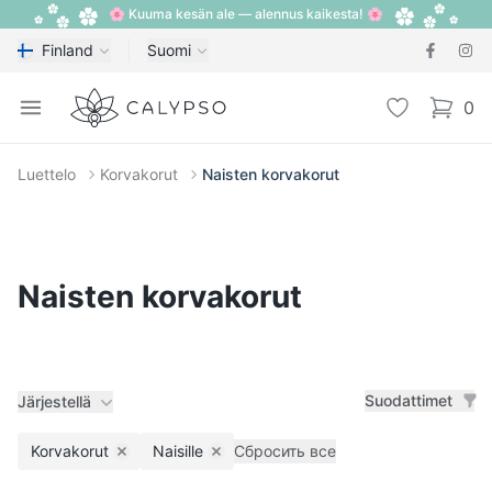
🌸 Kuuma kesän ale — alennus kaikesta! 🌸
Finland
Suomi
Calypso
Open menu
Toivelista
0
items i
Luettelo
Korvakorut
Naisten korvakorut
Naisten korvakorut
Suodattimet
Järjestellä
Korvakorut
Naisille
Сбросить все
Remove filter
Remove filter