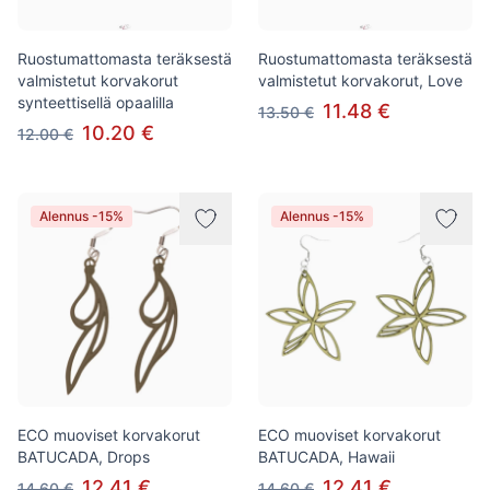
Ruostumattomasta teräksestä
Ruostumattomasta teräksestä
valmistetut korvakorut
valmistetut korvakorut, Love
synteettisellä opaalilla
11.48 €
13.50 €
10.20 €
12.00 €
Alennus -15%
Alennus -15%
ECO muoviset korvakorut
ECO muoviset korvakorut
BATUCADA, Drops
BATUCADA, Hawaii
12.41 €
12.41 €
14.60 €
14.60 €