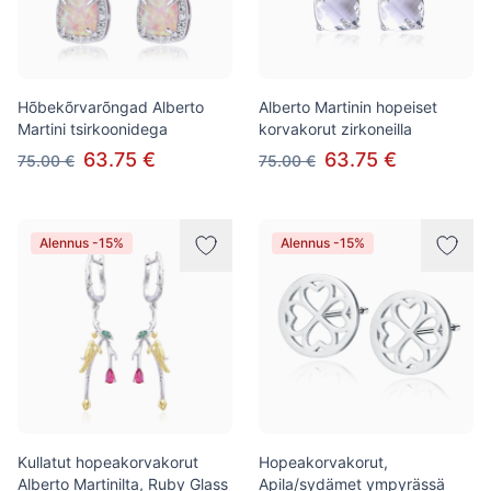
Hõbekõrvarõngad Alberto
Alberto Martinin hopeiset
Martini tsirkoonidega
korvakorut zirkoneilla
63.75 €
63.75 €
75.00 €
75.00 €
Alennus -15%
Alennus -15%
Kullatut hopeakorvakorut
Hopeakorvakorut,
Alberto Martinilta, Ruby Glass
Apila/sydämet ympyrässä