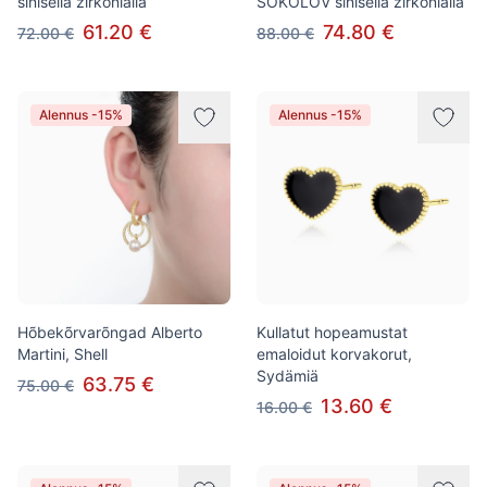
sinisellä zirkonialla
SOKOLOV sinisellä zirkonialla
61.20 €
74.80 €
72.00 €
88.00 €
Alennus -15%
Alennus -15%
Hõbekõrvarõngad Alberto
Kullatut hopeamustat
Martini, Shell
emaloidut korvakorut,
Sydämiä
63.75 €
75.00 €
13.60 €
16.00 €