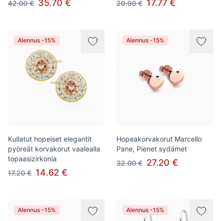
35.70 €
17.77 €
42.00 €
20.90 €
Alennus -15%
Alennus -15%
Kullatut hopeiset elegantit
Hopeakorvakorut Marcello
pyöreät korvakorut vaalealla
Pane, Pienet sydämet
topaasizirkonia
27.20 €
32.00 €
14.62 €
17.20 €
Alennus -15%
Alennus -15%