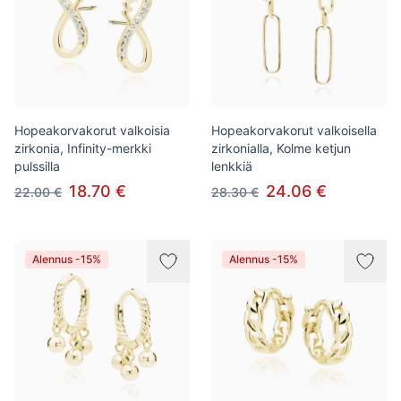
Hopeakorvakorut valkoisia
Hopeakorvakorut valkoisella
zirkonia, Infinity-merkki
zirkonialla, Kolme ketjun
pulssilla
lenkkiä
18.70 €
24.06 €
22.00 €
28.30 €
Alennus -15%
Alennus -15%