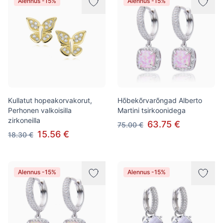
Alennus -15%
Alennus -15%
Kullatut hopeakorvakorut,
Hõbekõrvarõngad Alberto
Perhonen valkoisilla
Martini tsirkoonidega
zirkoneilla
63.75 €
75.00 €
15.56 €
18.30 €
Alennus -15%
Alennus -15%