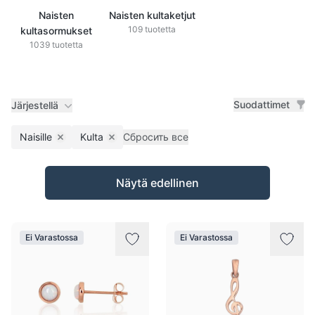
Naisten
Naisten kultaketjut
109 tuotetta
kultasormukset
1039 tuotetta
Suodattimet
Järjestellä
Naisille
Kulta
Сбросить все
Remove filter
Remove filter
Tuotteet
Näytä edellinen
Ei Varastossa
Ei Varastossa