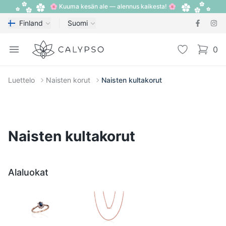
🌸 Kuuma kesän ale — alennus kaikesta! 🌸
Finland
Suomi
Calypso
Open menu
Toivelista
0
items i
Luettelo
Naisten korut
Naisten kultakorut
Naisten kultakorut
Alaluokat