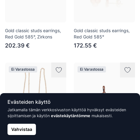
Gold classic studs earrings,
Gold classic studs earrings,
Red Gold 585°, Zirkons
Red Gold 585°
202.39 €
172.55 €
Ei Varastossa
Ei Varastossa
Evästeiden käyttö
Jatkamalla tämän verkkosivuston käyttöä hyväksyt evästeiden
sijoittamisen ja käytön
evästekäytäntömme
mukaisesti.
Vahvistaa
Gold Earrings, Red Gold 585°,
Gold pendant, Red Gold 585°,
Zirkons
Zirkons