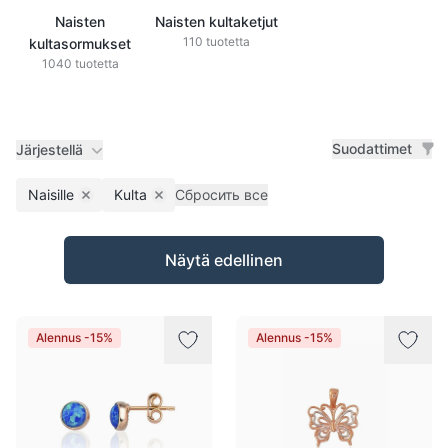
Naisten
Naisten kultaketjut
110 tuotetta
kultasormukset
1040 tuotetta
Suodattimet
Järjestellä
Naisille
Kulta
Сбросить все
Remove filter
Remove filter
Tuotteet
Näytä edellinen
Alennus -15%
Alennus -15%