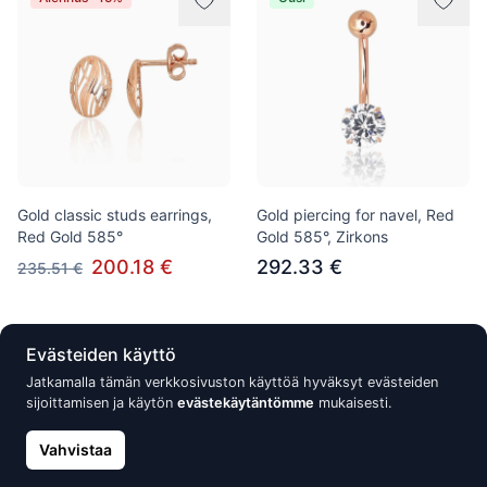
Gold classic studs earrings,
Gold piercing for navel, Red
Red Gold 585°
Gold 585°, Zirkons
200.18 €
292.33 €
235.51 €
Alennus -15%
Alennus -15%
Evästeiden käyttö
Jatkamalla tämän verkkosivuston käyttöä hyväksyt evästeiden
sijoittamisen ja käytön
evästekäytäntömme
mukaisesti.
Vahvistaa