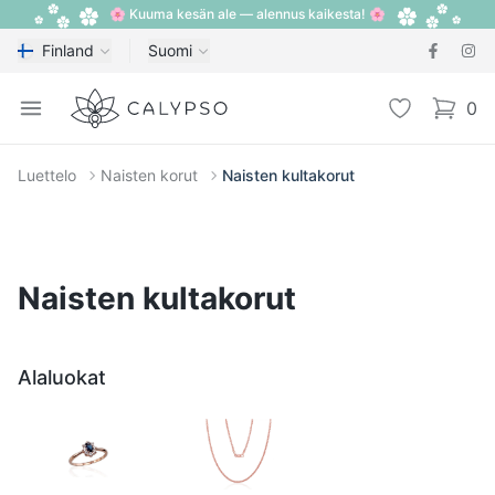
🌸 Kuuma kesän ale — alennus kaikesta! 🌸
Finland
Suomi
Calypso
Open menu
Toivelista
0
items i
Luettelo
Naisten korut
Naisten kultakorut
Naisten kultakorut
Alaluokat