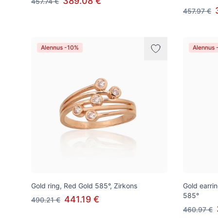
389.08 €
457.74 €
457.97 €
Alennus -10%
Alennus 
Gold ring, Red Gold 585°, Zirkons
Gold earrin
585°
441.19 €
490.21 €
460.97 €