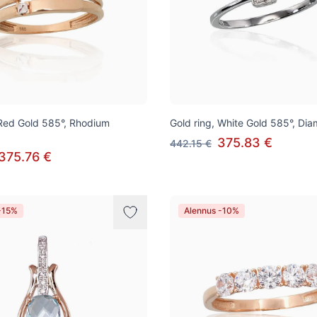
 Red Gold 585°, Rhodium
Gold ring, White Gold 585°, Di
375.83 €
442.15 €
375.76 €
-15%
Alennus -10%