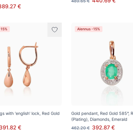
440.69 €
489.65 €
389.27 €
-15%
Alennus -15%
gs with 'english' lock, Red Gold
Gold pendant, Red Gold 585°, 
(Plating), Diamonds, Emerald
391.82 €
392.87 €
462.20 €