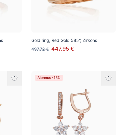
ns
Gold ring, Red Gold 585°, Zirkons
447.95 €
497.72 €
Alennus -15%