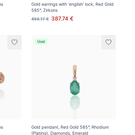
ns
Gold earrings with 'english' lock, Red Gold
585°, Zirkons
387.74 €
456.17 €
Uusi
ns
Gold pendant, Red Gold 585°, Rhodium
(Plating), Diamonds, Emerald