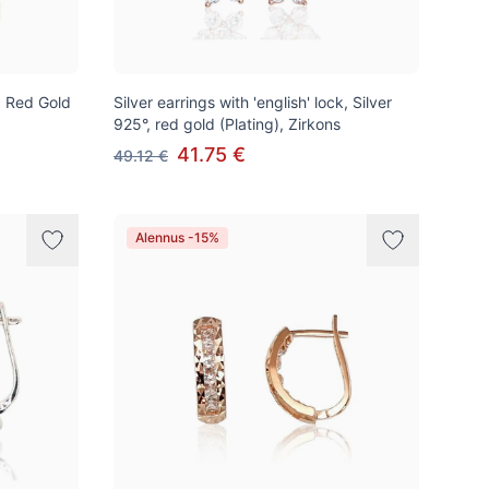
k, Red Gold
Silver earrings with 'english' lock, Silver
925°, red gold (Plating), Zirkons
41.75 €
49.12 €
Alennus -15%