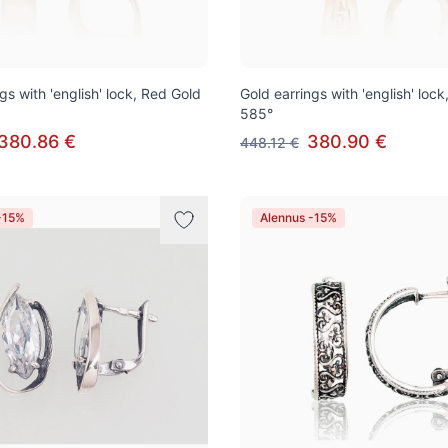
gs with 'english' lock, Red Gold
Gold earrings with 'english' loc
585°
380.86 €
380.90 €
448.12 €
-15%
Alennus -15%