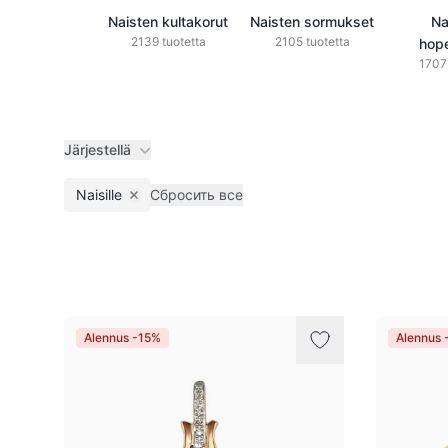
Naisten kultakorut
Naisten sormukset
Na
2139 tuotetta
2105 tuotetta
hop
1707 
Järjestellä
Naisille
Сбросить все
Remove filter
Tuotteet
Alennus -15%
Alennus 