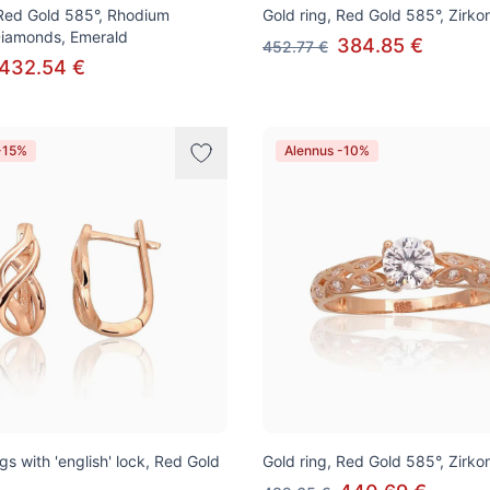
 Red Gold 585°, Rhodium
Gold ring, Red Gold 585°, Zirko
 Diamonds, Emerald
384.85 €
452.77 €
432.54 €
-15%
Alennus -10%
gs with 'english' lock, Red Gold
Gold ring, Red Gold 585°, Zirko