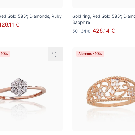
 Red Gold 585°, Diamonds, Ruby
Gold ring, Red Gold 585°, Diam
Sapphire
426.11 €
426.14 €
501.34 €
-10%
Alennus -10%