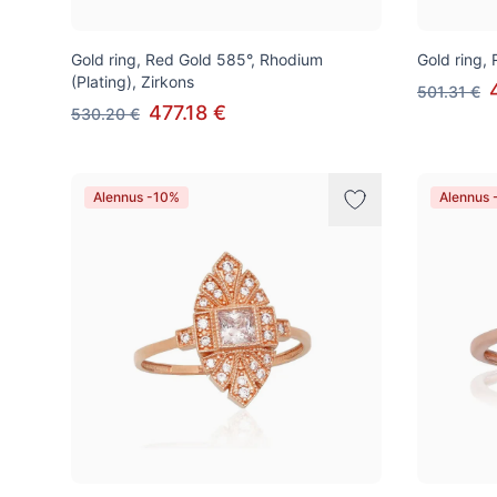
Gold ring, Red Gold 585°, Rhodium
Gold ring,
(Plating), Zirkons
501.31 €
477.18 €
530.20 €
Alennus -10%
Alennus 