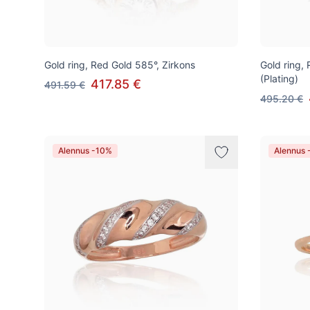
Gold ring, Red Gold 585°, Zirkons
Gold ring,
(Plating)
417.85 €
491.59 €
495.20 €
Alennus -10%
Alennus 