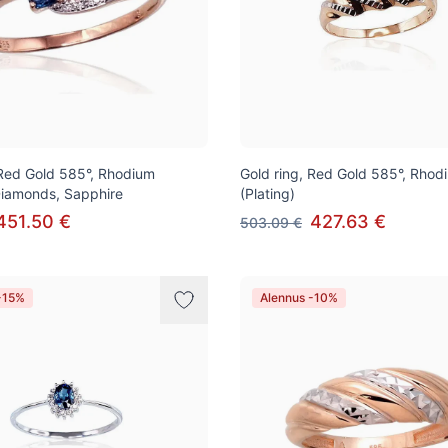
 Red Gold 585°, Rhodium
Gold ring, Red Gold 585°, Rhod
 Diamonds, Sapphire
(Plating)
451.50 €
427.63 €
503.09 €
-15%
Alennus -10%