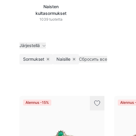
Naisten
kultasormukset
1039 tuotetta
Järjestellä
Sormukset
Naisille
Сбросить все
Remove filter
Remove filter
Tuotteet
Alennus -15%
Alennus 