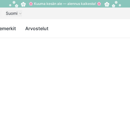
🌸 Kuuma kesän ale — alennus kaikesta! 🌸
Suomi
emerkit
Arvostelut