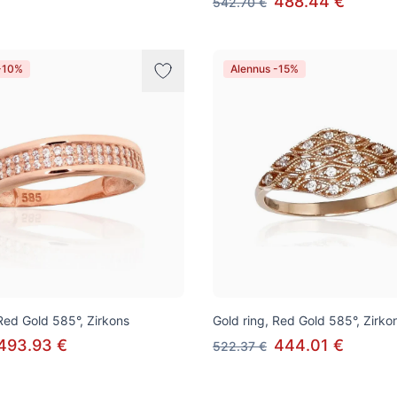
488.44 €
542.70 €
-10%
Alennus -15%
 Red Gold 585°, Zirkons
Gold ring, Red Gold 585°, Zirko
493.93 €
444.01 €
522.37 €