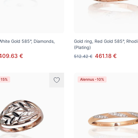
 White Gold 585°, Diamonds,
Gold ring, Red Gold 585°, Rhod
(Plating)
409.63 €
461.18 €
512.42 €
-15%
Alennus -10%