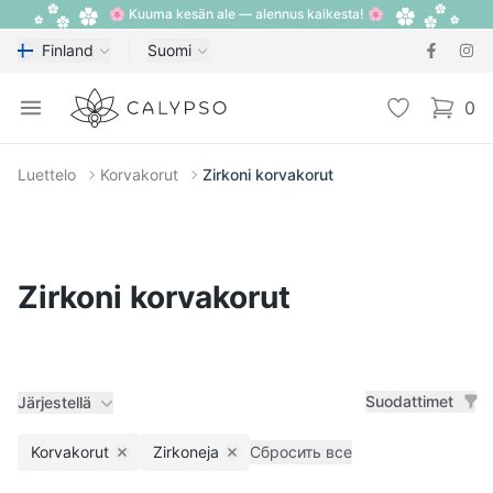
🌸 Kuuma kesän ale — alennus kaikesta! 🌸
Finland
Suomi
Calypso
Open menu
Toivelista
0
items i
Luettelo
Korvakorut
Zirkoni korvakorut
Zirkoni korvakorut
Suodattimet
Järjestellä
Korvakorut
Zirkoneja
Сбросить все
Remove filter
Remove filter