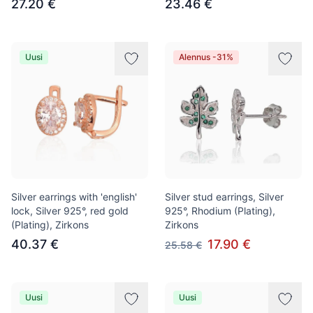
27.20 €
23.46 €
Uusi
Alennus -31%
Silver earrings with 'english'
Silver stud earrings, Silver
lock, Silver 925°, red gold
925°, Rhodium (Plating),
(Plating), Zirkons
Zirkons
40.37 €
17.90 €
25.58 €
Uusi
Uusi