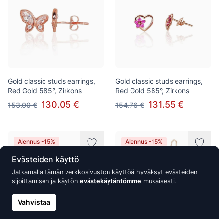
Gold classic studs earrings,
Gold classic studs earrings,
Red Gold 585°, Zirkons
Red Gold 585°, Zirkons
130.05 €
131.55 €
153.00 €
154.76 €
Alennus -15%
Alennus -15%
Evästeiden käyttö
Jatkamalla tämän verkkosivuston käyttöä hyväksyt evästeiden
sijoittamisen ja käytön
evästekäytäntömme
mukaisesti.
Vahvistaa