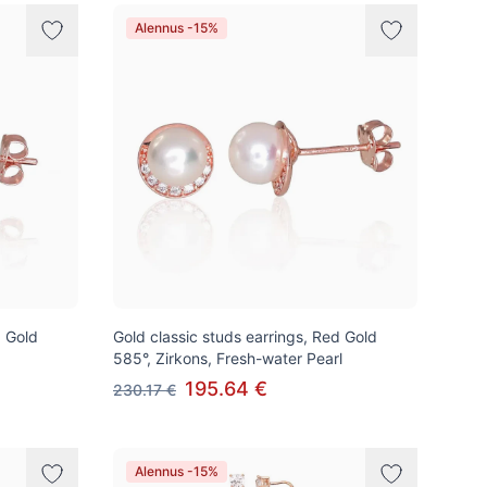
Alennus -15%
d Gold
Gold classic studs earrings, Red Gold
585°, Zirkons, Fresh-water Pearl
195.64 €
230.17 €
Alennus -15%