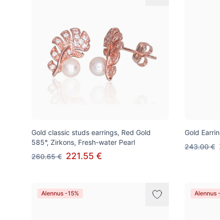
Gold classic studs earrings, Red Gold
Gold Earri
585°, Zirkons, Fresh-water Pearl
243.00 €
221.55 €
260.65 €
Alennus -15%
Alennus 