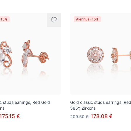
-15%
Alennus -15%
ic studs earrings, Red Gold
Gold classic studs earrings, Re
ons
585°, Zirkons
175.15 €
178.08 €
209.50 €