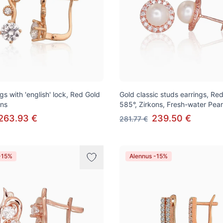
gs with 'english' lock, Red Gold
Gold classic studs earrings, Re
ons
585°, Zirkons, Fresh-water Pear
263.93 €
239.50 €
281.77 €
-15%
Alennus -15%