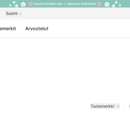
🌸 Kuuma kesän ale — alennus kaikesta! 🌸
Suomi
emerkit
Arvostelut
Tuotemerkki