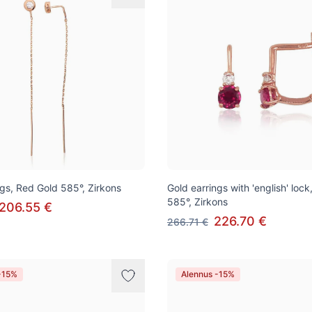
ngs, Red Gold 585°, Zirkons
Gold earrings with 'english' loc
585°, Zirkons
206.55 €
226.70 €
266.71 €
-15%
Alennus -15%