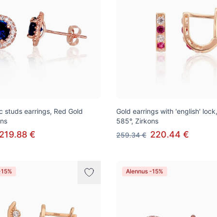
ic studs earrings, Red Gold
Gold earrings with 'english' loc
ons
585°, Zirkons
219.88 €
220.44 €
259.34 €
-15%
Alennus -15%