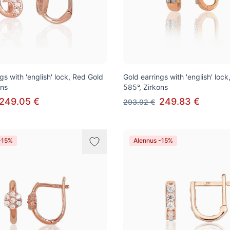
gs with 'english' lock, Red Gold
Gold earrings with 'english' loc
ons
585°, Zirkons
249.05 €
249.83 €
293.92 €
-15%
Alennus -15%