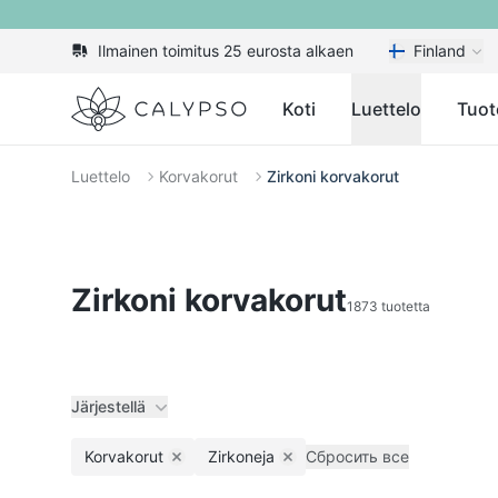
Ilmainen toimitus 25 eurosta alkaen
Finland
Calypso
Koti
Luettelo
Tuot
Luettelo
Korvakorut
Zirkoni korvakorut
Zirkoni korvakorut
1873 tuotetta
Järjestellä
Korvakorut
Zirkoneja
Сбросить все
Remove filter
Remove filter