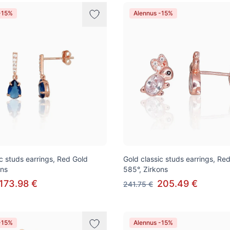
-15%
Alennus -15%
ic studs earrings, Red Gold
Gold classic studs earrings, Re
ons
585°, Zirkons
173.98 €
205.49 €
241.75 €
-15%
Alennus -15%