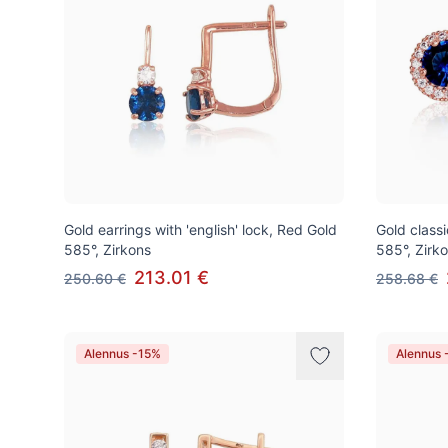
Gold earrings with 'english' lock, Red Gold
Gold class
585°, Zirkons
585°, Zirk
213.01 €
250.60 €
258.68 €
Alennus -15%
Alennus 