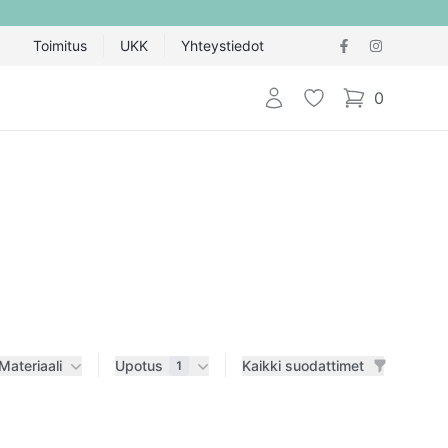
Toimitus
UKK
Yhteystiedot
Kirjaudu sisään
Toivelista
0
items in cart,
Materiaali
Upotus
Kaikki suodattimet
1