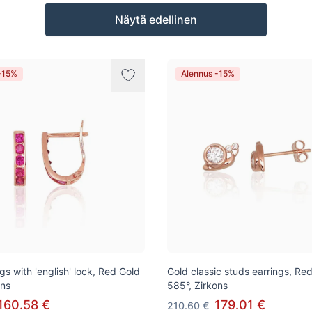
Näytä edellinen
-15%
Alennus -15%
gs with 'english' lock, Red Gold
Gold classic studs earrings, Re
ons
585°, Zirkons
160.58 €
179.01 €
210.60 €