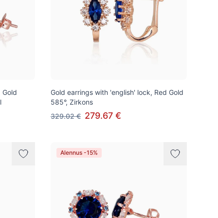
d Gold
Gold earrings with 'english' lock, Red Gold
l
585°, Zirkons
279.67 €
329.02 €
Alennus -15%