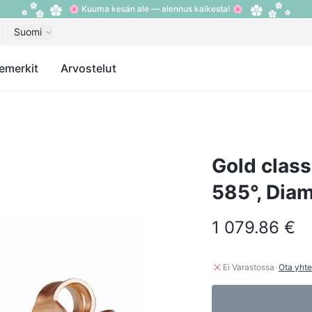
🌸 Kuuma kesän ale — alennus kaikesta! 🌸
Suomi
emerkit
Arvostelut
Gold class
585°, Dia
1 079.86 €
·
Ei Varastossa
Ota yhte