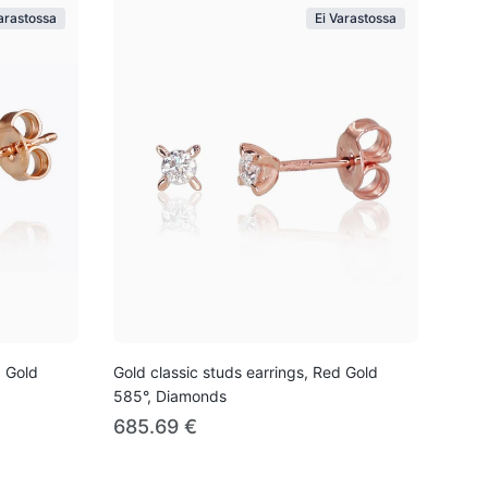
Varastossa
Ei Varastossa
d Gold
Gold classic studs earrings, Red Gold
585°, Diamonds
685.69 €