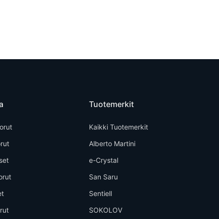
a
Tuotemerkit
orut
Kaikki Tuotemerkit
rut
Alberto Martini
set
e-Crystal
orut
San Saru
et
Sentiell
rut
SOKOLOV