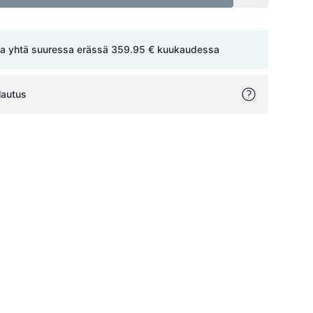
a yhtä suuressa erässä
359.95 €
kuukaudessa
lautus
ok
itter
on Pinterest