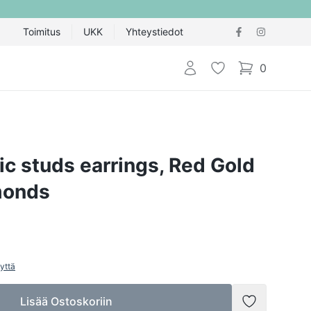
Toimitus
UKK
Yhteystiedot
Kirjaudu sisään
Toivelista
0
items in cart,
ic studs earrings, Red Gold
monds
yttä
Lisää Ostoskoriin
Lisää toivel