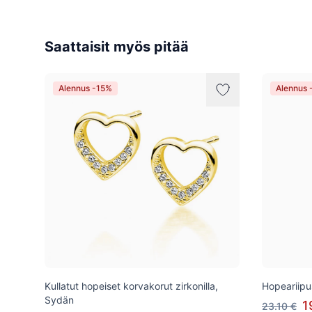
Saattaisit myös pitää
Alennus -15%
Alennus 
Kullatut hopeiset korvakorut zirkonilla,
Hopeariipus
Sydän
1
23.10 €