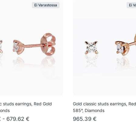
Ei Varastossa
Ei 
ic studs earrings, Red Gold
Gold classic studs earrings, Re
monds
585°, Diamonds
 - 679.62 €
965.39 €