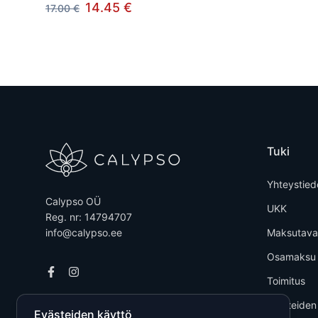
14.45 €
17.00 €
Tuki
Yhteystied
Calypso OÜ
UKK
Reg. nr: 14794707
info@calypso.ee
Maksutava
Osamaksu
Toimitus
Tuotteiden
Evästeiden käyttö