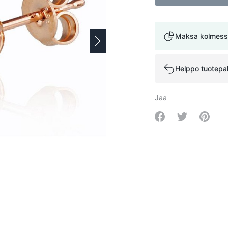
Maksa kolmess
Helppo tuotepa
Jaa
Share on Facebo
Share on Tw
Share 