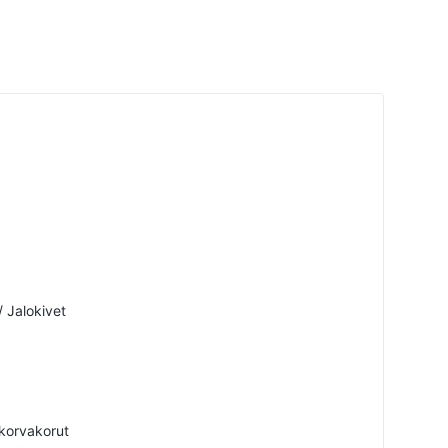
/ Jalokivet
korvakorut