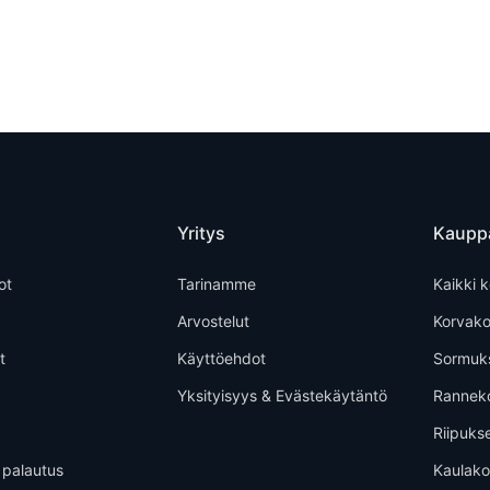
Yritys
Kaupp
ot
Tarinamme
Kaikki k
Arvostelut
Korvako
t
Käyttöehdot
Sormuk
Yksityisyys & Evästekäytäntö
Rannek
Riipuks
 palautus
Kaulako