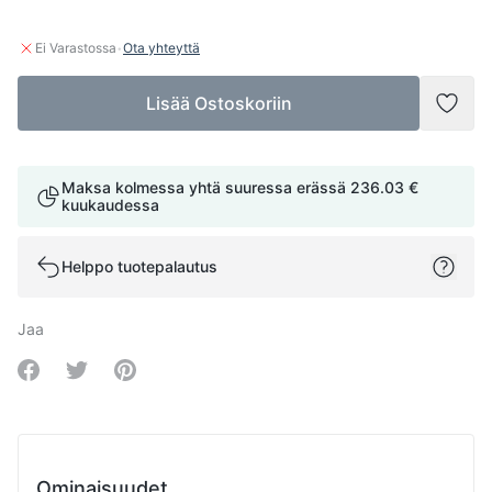
·
Ei Varastossa
Ota yhteyttä
Lisää Ostoskoriin
Lisää
Maksa kolmessa yhtä suuressa erässä
236.03 €
kuukaudessa
Helppo tuotepalautus
Jaa
Share on Facebook
Share on Twitter
Share on Pinterest
Ominaisuudet