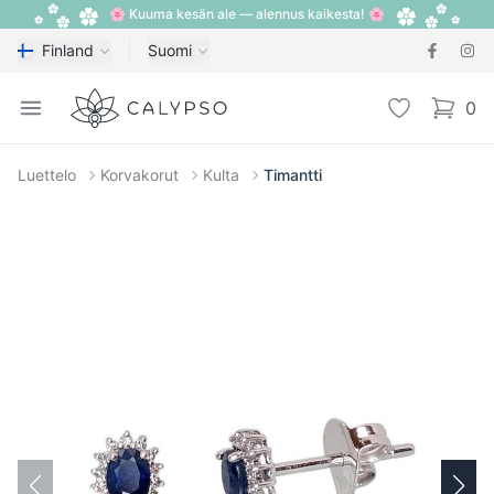
🌸 Kuuma kesän ale — alennus kaikesta! 🌸
Finland
Suomi
Calypso
Open menu
Toivelista
0
items i
Luettelo
Korvakorut
Kulta
Timantti