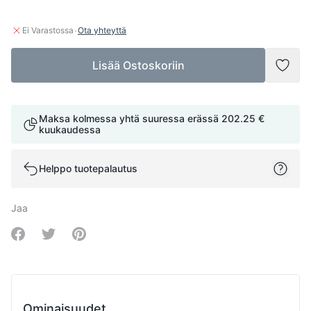
·
Ei Varastossa
Ota yhteyttä
Lisää Ostoskoriin
Lisää
Maksa kolmessa yhtä suuressa erässä
202.25 €
kuukaudessa
Helppo tuotepalautus
Jaa
Share on Facebook
Share on Twitter
Share on Pinterest
Ominaisuudet