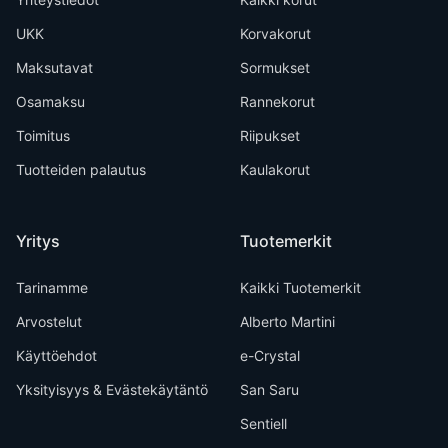
UKK
Korvakorut
Maksutavat
Sormukset
Osamaksu
Rannekorut
Toimitus
Riipukset
Tuotteiden palautus
Kaulakorut
Yritys
Tuotemerkit
Tarinamme
Kaikki Tuotemerkit
Arvostelut
Alberto Martini
Käyttöehdot
e-Crystal
Yksityisyys & Evästekäytäntö
San Saru
Sentiell