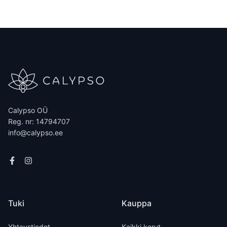
Calypso OÜ
Reg. nr: 14794707
info@calypso.ee
Tuki
Kauppa
Yhteystiedot
Kaikki korut