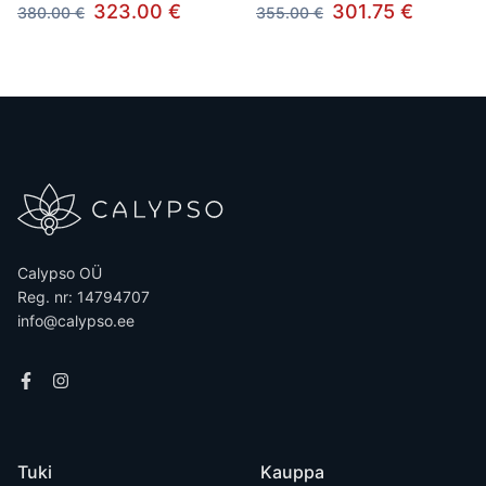
323.00 €
301.75 €
380.00 €
355.00 €
Calypso OÜ
Reg. nr: 14794707
info@calypso.ee
Tuki
Kauppa