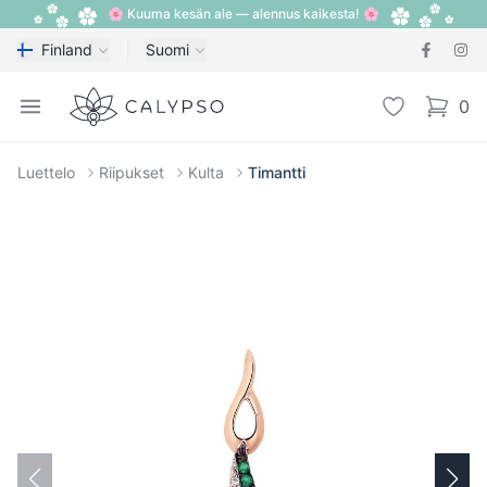
🌸 Kuuma kesän ale — alennus kaikesta! 🌸
Finland
Suomi
Calypso
Open menu
Toivelista
0
items i
Luettelo
Riipukset
Kulta
Timantti