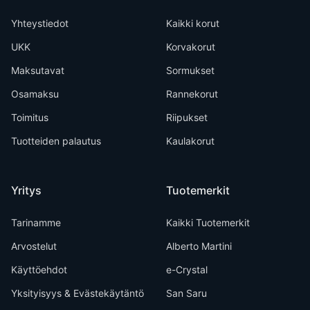
Yhteystiedot
Kaikki korut
UKK
Korvakorut
Maksutavat
Sormukset
Osamaksu
Rannekorut
Toimitus
Riipukset
Tuotteiden palautus
Kaulakorut
Yritys
Tuotemerkit
Tarinamme
Kaikki Tuotemerkit
Arvostelut
Alberto Martini
Käyttöehdot
e-Crystal
Yksityisyys & Evästekäytäntö
San Saru