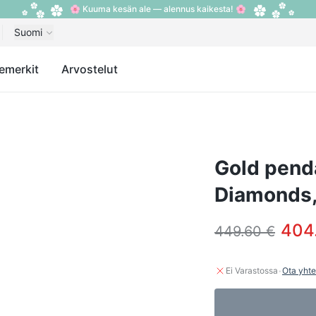
🌸 Kuuma kesän ale — alennus kaikesta! 🌸
Suomi
emerkit
Arvostelut
Gold penda
Diamonds,
404
449.60 €
·
Ei Varastossa
Ota yhte