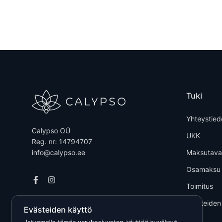
Tuki
Yhteystied
Calypso OÜ
UKK
Reg. nr: 14794707
info@calypso.ee
Maksutava
Osamaksu
Toimitus
Tuotteiden
Evästeiden käyttö