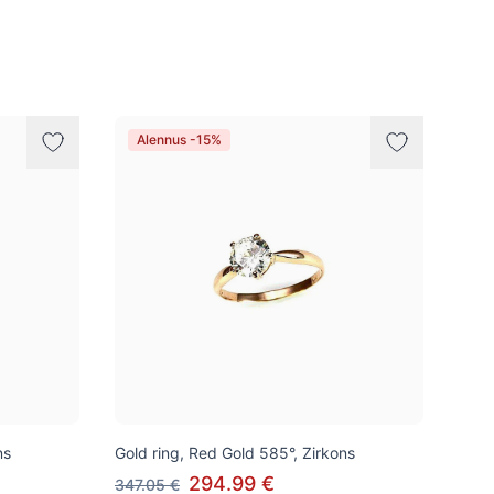
Alennus -15%
ns
Gold ring, Red Gold 585°, Zirkons
294.99 €
347.05 €