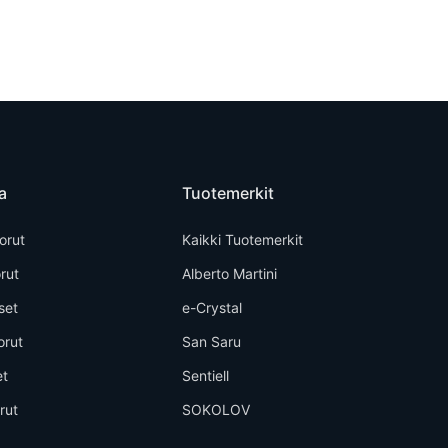
a
Tuotemerkit
orut
Kaikki Tuotemerkit
rut
Alberto Martini
set
e-Crystal
orut
San Saru
et
Sentiell
rut
SOKOLOV