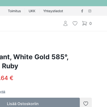
Toimitus
UKK
Yhteystiedot
Kirjaudu sisään
Toivelista
0
items in cart,
nt, White Gold 585°,
 Ruby
.64 €
yttä
Lisää Ostoskoriin
Lisää toivel