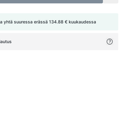
a yhtä suuressa erässä
134.88 €
kuukaudessa
lautus
ok
itter
on Pinterest