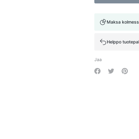
Maksa kolmess
Helppo tuotepa
Jaa
Share on Facebo
Share on Tw
Share 