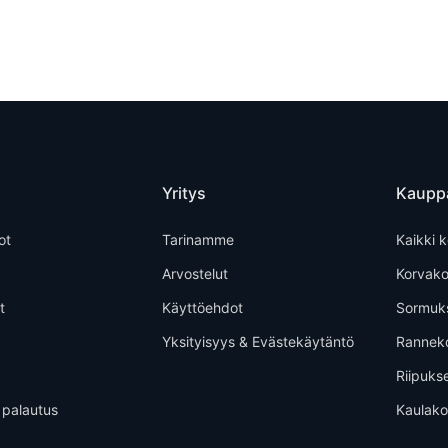
Yritys
Kaupp
ot
Tarinamme
Kaikki k
Arvostelut
Korvako
t
Käyttöehdot
Sormuk
Yksityisyys & Evästekäytäntö
Rannek
Riipuks
 palautus
Kaulako