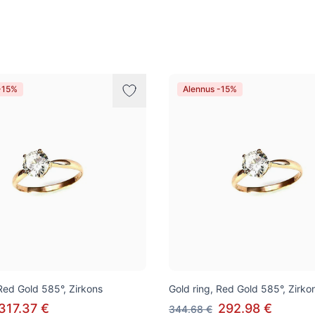
-15%
Alennus -15%
 Red Gold 585°, Zirkons
Gold ring, Red Gold 585°, Zirko
317.37 €
292.98 €
344.68 €