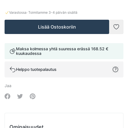
·
Varastossa
Toimitamme
3-4
päivän sisällä
Lisää Ostoskoriin
Lisää
Maksa kolmessa yhtä suuressa erässä
168.52 €
kuukaudessa
Helppo tuotepalautus
Jaa
Share on Facebook
Share on Twitter
Share on Pinterest
Ominaisuudet