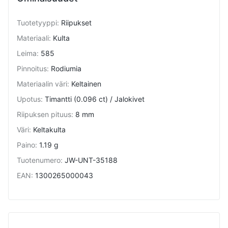
Tuotetyyppi
:
Riipukset
Materiaali
:
Kulta
Leima
:
585
Pinnoitus
:
Rodiumia
Materiaalin väri
:
Keltainen
Upotus
:
Timantti (0.096 ct) / Jalokivet
Riipuksen pituus
:
8 mm
Väri
:
Keltakulta
Paino
:
1.19 g
Tuotenumero
:
JW-UNT-35188
EAN
:
1300265000043