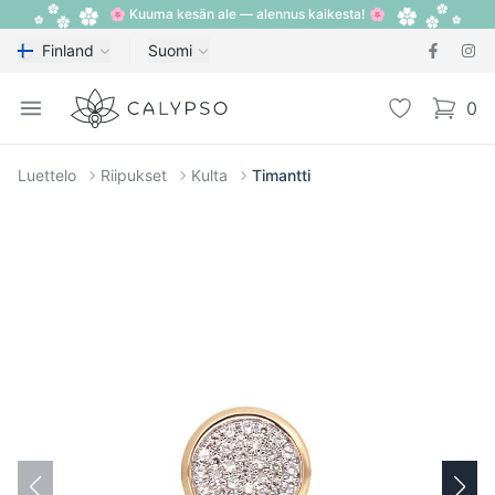
🌸 Kuuma kesän ale — alennus kaikesta! 🌸
Finland
Suomi
Calypso
Open menu
Toivelista
0
items i
Luettelo
Riipukset
Kulta
Timantti