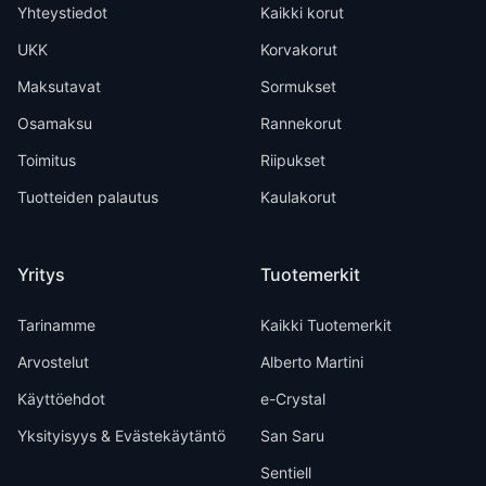
Yhteystiedot
Kaikki korut
UKK
Korvakorut
Maksutavat
Sormukset
Osamaksu
Rannekorut
Toimitus
Riipukset
Tuotteiden palautus
Kaulakorut
Yritys
Tuotemerkit
Tarinamme
Kaikki Tuotemerkit
Arvostelut
Alberto Martini
Käyttöehdot
e-Crystal
Yksityisyys & Evästekäytäntö
San Saru
Sentiell