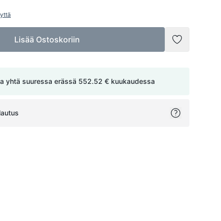
yttä
Lisää Ostoskoriin
Lisää toivel
a yhtä suuressa erässä
552.52 €
kuukaudessa
lautus
ok
itter
on Pinterest