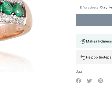
·
Ei Varastossa
Ota yhte
Maksa kolmess
Helppo tuotepa
Jaa
Share on Facebo
Share on Tw
Share 