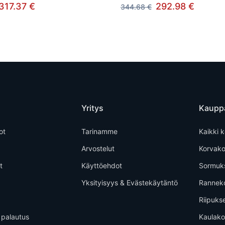
317.37 €
292.98 €
344.68 €
Yritys
Kaupp
ot
Tarinamme
Kaikki k
Arvostelut
Korvako
t
Käyttöehdot
Sormuk
Yksityisyys & Evästekäytäntö
Rannek
Riipuks
 palautus
Kaulako