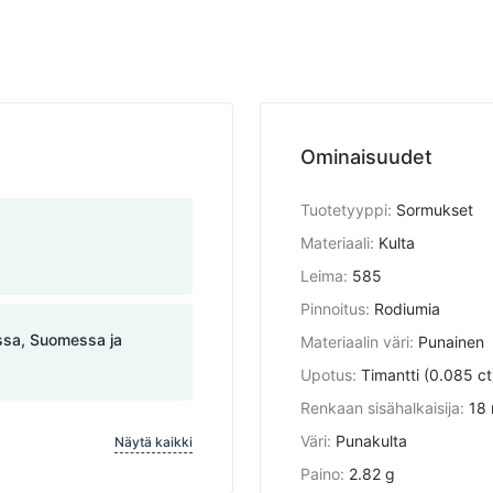
Ominaisuudet
Tuotetyyppi
:
Sormukset
Materiaali
:
Kulta
Leima
:
585
Pinnoitus
:
Rodiumia
assa, Suomessa ja
Materiaalin väri
:
Punainen
Upotus
:
Timantti (0.085 ct
Renkaan sisähalkaisija
:
18
Väri
:
Punakulta
Näytä kaikki
Paino
:
2.82 g