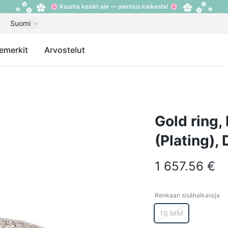
🌸 Kuuma kesän ale — alennus kaikesta! 🌸
Suomi
emerkit
Arvostelut
Gold ring,
(Plating),
1 657.56 €
Renkaan sisähalkaisija
Renkaan sisähalkais
18 MM