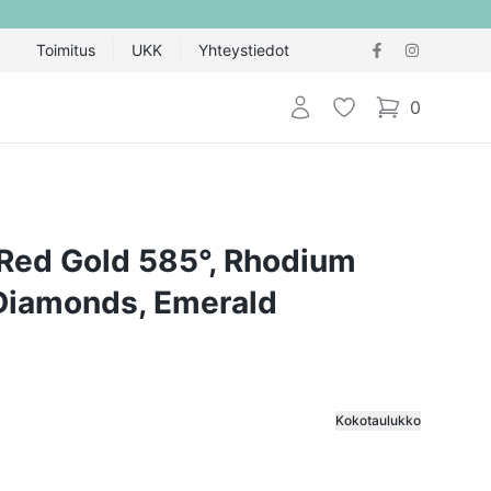
Toimitus
UKK
Yhteystiedot
Kirjaudu sisään
Toivelista
0
items in cart,
 Red Gold 585°, Rhodium
 Diamonds, Emerald
Kokotaulukko
ija