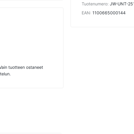
Tuotenumero
:
JW-UNT-25
EAN
:
1100665000144
. Vain tuotteen ostaneet
telun.