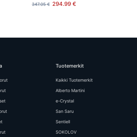
294.99 €
347.05 €
a
Tuotemerkit
orut
Kaikki Tuotemerkit
rut
Alberto Martini
set
e-Crystal
orut
San Saru
et
Sentiell
rut
SOKOLOV