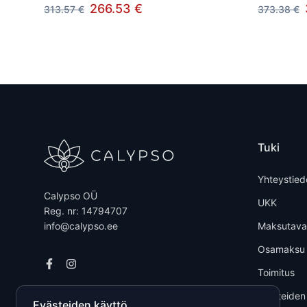
266.53 €
313.57 €
373.38 €
Tuki
Yhteystied
Calypso OÜ
UKK
Reg. nr: 14794707
info@calypso.ee
Maksutava
Osamaksu
Toimitus
Tuotteiden
Evästeiden käyttö