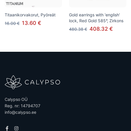
Titaanikorvakorut, Pyöreät
Gold earrings with 'english'
lock, Red Gold 585°, Zirkons
13.60 €
16.00 €
408.32 €
480.38 €
Calypso OÜ
Reg. nr: 14794707
info@calypso.ee