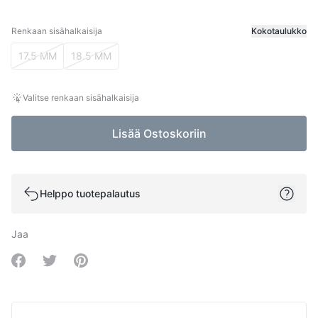
Renkaan sisähalkaisija
Kokotaulukko
Renkaan sisähalkaisija
17.5 MM
18.5 MM
Valitse renkaan sisähalkaisija
Lisää Ostoskoriin
Helppo tuotepalautus
Jaa
Share on Facebook
Share on Twitter
Share on Pinterest