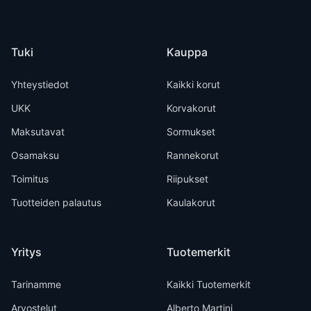
Tuki
Kauppa
Yhteystiedot
Kaikki korut
UKK
Korvakorut
Maksutavat
Sormukset
Osamaksu
Rannekorut
Toimitus
Riipukset
Tuotteiden palautus
Kaulakorut
Yritys
Tuotemerkit
Tarinamme
Kaikki Tuotemerkit
Arvostelut
Alberto Martini