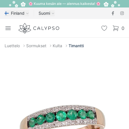
🌸 Kuuma kesän ale — alennus kaikesta! 🌸
Finland
Suomi
Calypso
Open menu
Toivelista
0
items i
Luettelo
Sormukset
Kulta
Timantti