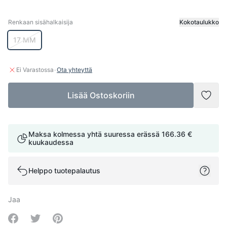
Renkaan sisähalkaisija
Kokotaulukko
Renkaan sisähalkaisija
17 MM
·
Ei Varastossa
Ota yhteyttä
Lisää Ostoskoriin
Lisää
Maksa kolmessa yhtä suuressa erässä
166.36 €
kuukaudessa
Helppo tuotepalautus
Jaa
Share on Facebook
Share on Twitter
Share on Pinterest