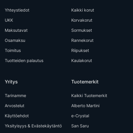
Yhteystiedot
Kaikki korut
UKK
Korvakorut
Maksutavat
Sormukset
Osamaksu
Rannekorut
Toimitus
Riipukset
Tuotteiden palautus
Kaulakorut
Yritys
Tuotemerkit
Tarinamme
Kaikki Tuotemerkit
Arvostelut
Alberto Martini
Käyttöehdot
e-Crystal
Yksityisyys & Evästekäytäntö
San Saru