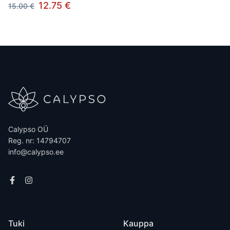
12.75 €
15.00 €
Calypso OÜ
Reg. nr: 14794707
info@calypso.ee
Tuki
Kauppa