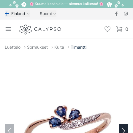
🌸 Kuuma kesän ale — alennus kaikesta! 🌸
Finland
Suomi
Calypso
Open menu
Toivelista
0
items i
Luettelo
Sormukset
Kulta
Timantti