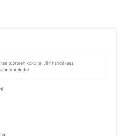
litse tuotteen koko tai väri nähdäksesi
ajennetut tiedot
ni
 mm