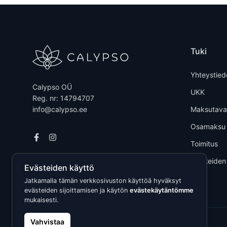
Tuki
Yhteystied
Calypso OÜ
UKK
Reg. nr: 14794707
info@calypso.ee
Maksutava
Osamaksu
Toimitus
Tuotteiden
Evästeiden käyttö
Jatkamalla tämän verkkosivuston käyttöä hyväksyt
evästeiden sijoittamisen ja käytön
evästekäytäntömme
mukaisesti.
Vahvistaa
Kõik õigused kaitstud © 2026 Calypso