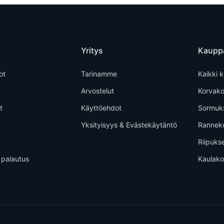
Yritys
Kaupp
ot
Tarinamme
Kaikki k
Arvostelut
Korvako
t
Käyttöehdot
Sormuk
Yksityisyys & Evästekäytäntö
Rannek
Riipuks
 palautus
Kaulako