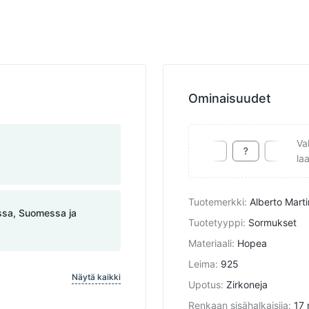
Ominaisuudet
Va
la
Tuotemerkki
:
Alberto Marti
assa, Suomessa ja
Tuotetyyppi
:
Sormukset
Materiaali
:
Hopea
Leima
:
925
Näytä kaikki
Upotus
:
Zirkoneja
Renkaan sisähalkaisija
:
17