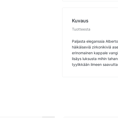
Kuvaus
Tuotteesta
Paljasta eleganssia Alberto
häikäiseviä zirkonikiviä 
erinomainen kappale vangi
lisäys luksusta mihin taha
tyylikkään ilmeen saavutta