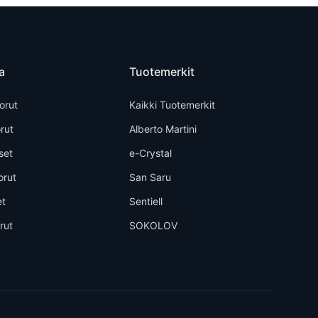
a
Tuotemerkit
orut
Kaikki Tuotemerkit
rut
Alberto Martini
set
e-Crystal
orut
San Saru
et
Sentiell
rut
SOKOLOV