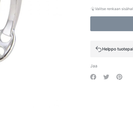
Valitse renkaan sisähal
Helppo tuotepa
Jaa
Share on Facebo
Share on Tw
Share 