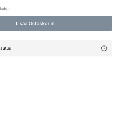
kaisija
Lisää Ostoskoriin
lautus
ok
itter
on Pinterest