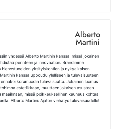
siin yhdessä Alberto Martinin kanssa, missä jokainen
yhdistää perinteen ja innovaation. Brändimme
tta hienostuneiden yksityiskohtien ja nykyaikaisen
Martinin kanssa uppoudu ylelliseen ja tulevaisuuteen
a ennakoi korumuodin tulevaisuutta. Jokainen luomus
 intohimoa estetiikkaan, muuttaen jokaisen asusteen
tu maailmaan, missä poikkeuksellinen kauneus kohtaa
ella. Alberto Martini: Ajaton viehätys tulevaisuudelle!