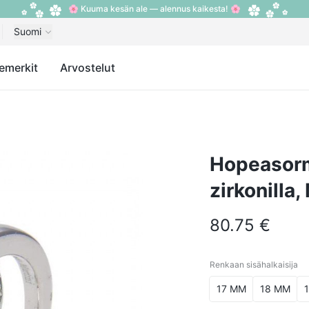
🌸 Kuuma kesän ale — alennus kaikesta! 🌸
Suomi
emerkit
Arvostelut
Hopeasorm
zirkonilla
80.75 €
Renkaan sisähalkaisija
Renkaan sisähalkais
17 MM
18 MM