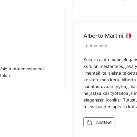
Alberto Martini
Tuotemerkki
Sukella ajattomaan elegans
koru on mestariteos, joka 
. Vain tuotteen ostaneet
ilmentää italialaista taide
telun.
kosketuksen kera. Alberto 
suuntautuvaan tyyliin, jok
heijastaa käsityötaitoa ja
eleganssin ikoniksi. Tutus
tulevaisuuden upealla katse
Tuotteet