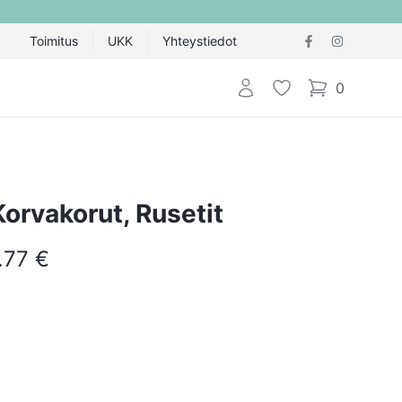
Toimitus
UKK
Yhteystiedot
Kirjaudu sisään
Toivelista
0
items in cart,
orvakorut, Rusetit
.77 €