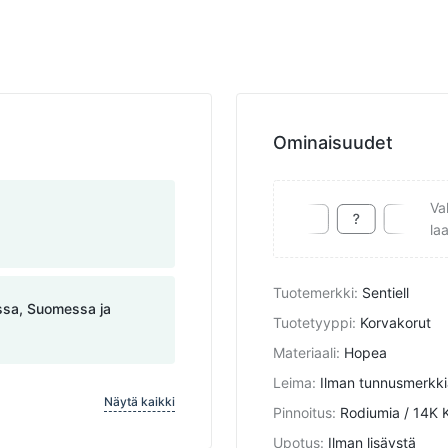
Ominaisuudet
Va
la
Tuotemerkki
:
Sentiell
assa, Suomessa ja
Tuotetyyppi
:
Korvakorut
Materiaali
:
Hopea
Leima
:
Ilman tunnusmerkki
Näytä kaikki
Pinnoitus
:
Rodiumia / 14K K
Upotus
:
Ilman lisäystä