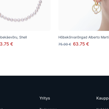
õbekäevõru, Shell
Hõbekõrvarõngad Alberto Martin
3.75 €
63.75 €
75.00 €
Yritys
Kaupp