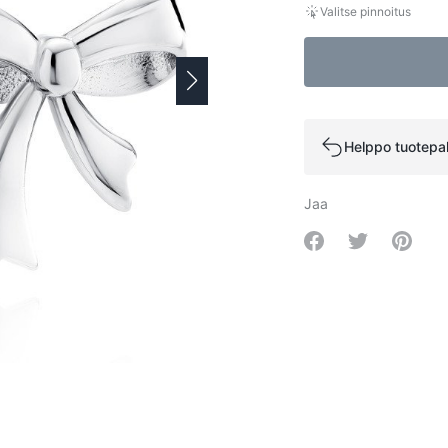
Valitse pinnoitus
Helppo tuotepa
Jaa
Share on Facebo
Share on Tw
Share 