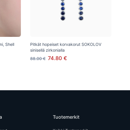
i, Shell
Pitkät hopeiset korvakorut SOKOLOV
sinisellä zirkonialla
74.80 €
88.00 €
a
Tuotemerkit