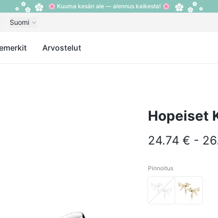
🌸 Kuuma kesän ale — alennus kaikesta! 🌸
Suomi
emerkit
Arvostelut
Hopeiset K
24.74 € - 26
Pinnoitus
Pinnoitus