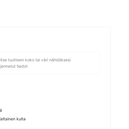
litse tuotteen koko tai väri nähdäksesi
ajennetut tiedot
ä
eltainen kulta