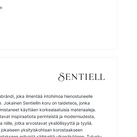
m
ubrändi, joka ilmentää intohimoa hienostuneelle
le. Jokainen Sentiellin koru on taideteos, jonka
mistaneet käyttäen korkealaatuisia materiaaleja.
vat inspiraatiota perinteistä ja moderniudesta,
 niille, jotka arvostavat yksilöllisyyttä ja tyyliä.
ta jokaiseen yksityiskohtaan korostaakseen
odakseen erityistä säihkettä ulkonäköönne. Tutustu