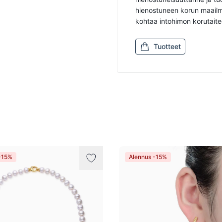
hienostuneen korun maailma
kohtaa intohimon korutait
Tuotteet
-15%
Alennus -15%