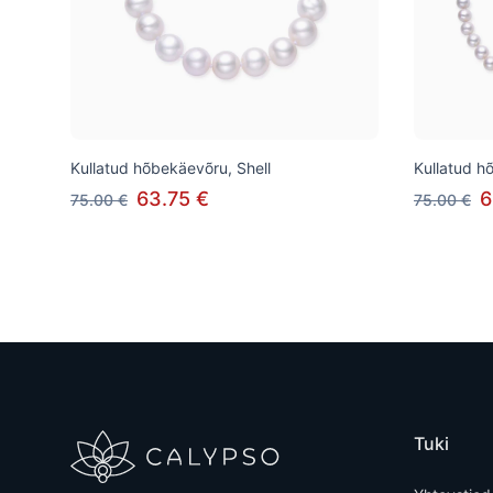
Kullatud hõbekäevõru, Shell
Kullatud h
63.75 €
6
75.00 €
75.00 €
Tuki