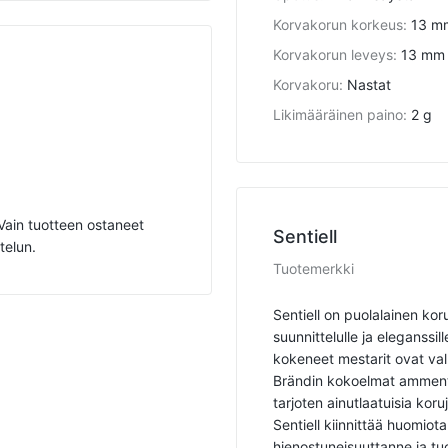
Korvakorun korkeus
:
13 m
Korvakorun leveys
:
13 mm
Korvakoru
:
Nastat
Likimääräinen paino
:
2 g
. Vain tuotteen ostaneet
Sentiell
telun.
Tuotemerkki
Sentiell on puolalainen kor
suunnittelulle ja eleganssil
kokeneet mestarit ovat val
Brändin kokoelmat ammenta
tarjoten ainutlaatuisia koruja
Sentiell kiinnittää huomio
hienostuneisuuttanne ja tu