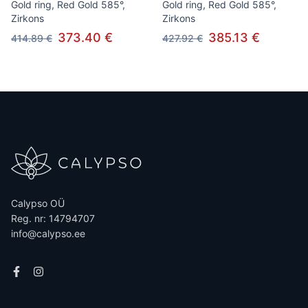
Gold ring, Red Gold 585°,
Gold ring, Red Gold 585°,
Zirkons
Zirkons
373.40 €
385.13 €
414.89 €
427.92 €
Calypso OÜ
Reg. nr: 14794707
info@calypso.ee