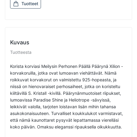
Tuotteet
Kuvaus
Tuotteesta
Korista korviasi Meilysin Perhonen Päällä Päärynä Xilion -
korvakoruilla, jotka ovat lumoavan viehättävät. Nämä
roikkuvat korvakorut on valmistettu 925-hopeasta, ja
niissä on hienovaraiset perhosaiheet, jotka on koristeltu
kiiltävillä S. Kristall -kivillä. Päärynänmuotoiset riipukset,
lumoavissa Paradise Shine ja Heliotrope -sävyissä,
leikkivät valolla, tarjoten loistavan lisän mihin tahansa
asukokonaisuuteen. Turvalliset koukkulukot varmistavat,
että nämä kaunottaret pysyvät lepattamassa vierelläsi
koko päivän. Omaksu eleganssi ripauksella oikukkuutta.