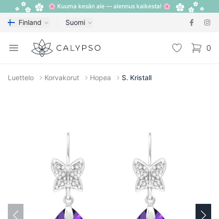
🌸 Kuuma kesän ale — alennus kaikesta! 🌸
Finland
Suomi
Calypso
Open menu
Toivelista
0
items i
Luettelo
Korvakorut
Hopea
S. Kristall