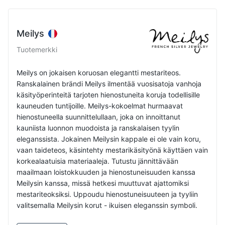
Meilys
Tuotemerkki
Meilys on jokaisen koruosan elegantti mestariteos.
Ranskalainen brändi Meilys ilmentää vuosisatoja vanhoja
käsityöperinteitä tarjoten hienostuneita koruja todellisille
kauneuden tuntijoille. Meilys-kokoelmat hurmaavat
hienostuneella suunnittelullaan, joka on innoittanut
kauniista luonnon muodoista ja ranskalaisen tyylin
eleganssista. Jokainen Meilysin kappale ei ole vain koru,
vaan taideteos, käsintehty mestarikäsityönä käyttäen vain
korkealaatuisia materiaaleja. Tutustu jännittävään
maailmaan loistokkuuden ja hienostuneisuuden kanssa
Meilysin kanssa, missä hetkesi muuttuvat ajattomiksi
mestariteoksiksi. Uppoudu hienostuneisuuteen ja tyyliin
valitsemalla Meilysin korut - ikuisen eleganssin symboli.