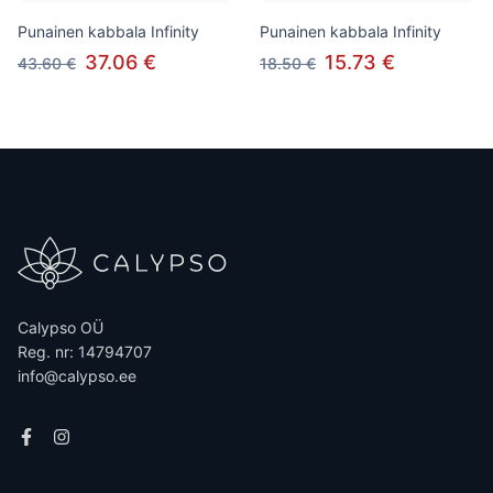
Punainen kabbala Infinity
Punainen kabbala Infinity
37.06 €
15.73 €
43.60 €
18.50 €
Calypso OÜ
Reg. nr: 14794707
info@calypso.ee