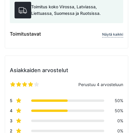
Toimitus koko Virossa, Latviassa,
Liettuassa, Suomessa ja Ruotsissa.
Toimitustavat
Näytä kaikki
Asiakkaiden arvostelut
Perustuu 4 arvosteluun
5/5 tähteä
Review data
star reviews
5
50%
star reviews
4
50%
star reviews
3
0%
star reviews
2
0%