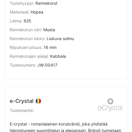
Tuotetyyppi
:
Rannekorut
Materiaali
:
Hopea
Leima
:
925
Rannekorun väri
:
Musta
Rannekorun lukko
:
Liukuva solmu
Riipuksen pituus
:
16 mm
Rannekorujen alalaji
:
Kabbala
Tuotenumero
:
JW-00417
e-Crystal
Tuotemerkki
E-crystal - romanialainen korubrändi, joka yhdistää
hienostuneen suunnittelun ja eleganssin. Brändi tunnetaan