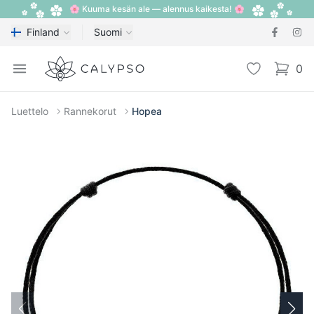
🌸 Kuuma kesän ale — alennus kaikesta! 🌸
Finland
Suomi
Calypso
Open menu
Toivelista
0
items i
Luettelo
Rannekorut
Hopea