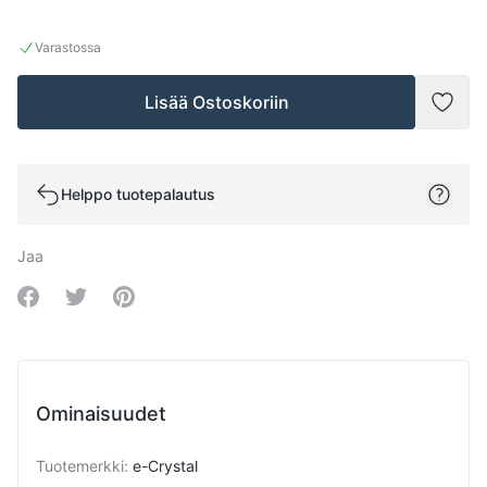
Varastossa
Lisää Ostoskoriin
Lisää
Helppo tuotepalautus
Jaa
Share on Facebook
Share on Twitter
Share on Pinterest
Ominaisuudet
Tuotemerkki
:
e-Crystal