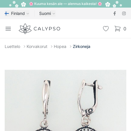
🌸 Kuuma kesän ale — alennus kaikesta! 🌸
Finland
Suomi
Calypso
Open menu
Toivelista
0
items i
Luettelo
Korvakorut
Hopea
Zirkoneja