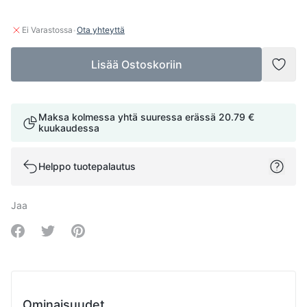
·
Ei Varastossa
Ota yhteyttä
Lisää Ostoskoriin
Lisää
Maksa kolmessa yhtä suuressa erässä
20.79 €
kuukaudessa
Helppo tuotepalautus
Jaa
Share on Facebook
Share on Twitter
Share on Pinterest
Ominaisuudet