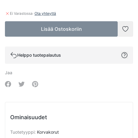
·
Ei Varastossa
Ota yhteyttä
Lisää Ostoskoriin
Lisää
Helppo tuotepalautus
Jaa
Share on Facebook
Share on Twitter
Share on Pinterest
Ominaisuudet
Tuotetyyppi
:
Korvakorut