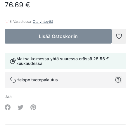
76.69 €
·
Ei Varastossa
Ota yhteyttä
Lisää Ostoskoriin
Lisää
Maksa kolmessa yhtä suuressa erässä
25.56 €
kuukaudessa
Helppo tuotepalautus
Jaa
Share on Facebook
Share on Twitter
Share on Pinterest