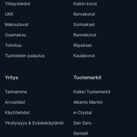
Yhteystiedot
Kaikki korut
UKK
Korvakorut
Maksutavat
Sormukset
Osamaksu
Rannekorut
Toimitus
Riipukset
Tuotteiden palautus
Kaulakorut
Yritys
Tuotemerkit
Tarinamme
Kaikki Tuotemerkit
Arvostelut
Alberto Martini
Käyttöehdot
e-Crystal
Yksityisyys & Evästekäytäntö
San Saru
Sentiell