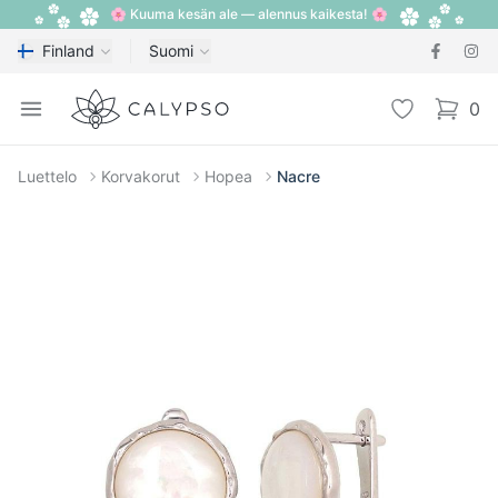
🌸 Kuuma kesän ale — alennus kaikesta! 🌸
Finland
Suomi
Calypso
Open menu
Toivelista
0
items i
Luettelo
Korvakorut
Hopea
Nacre