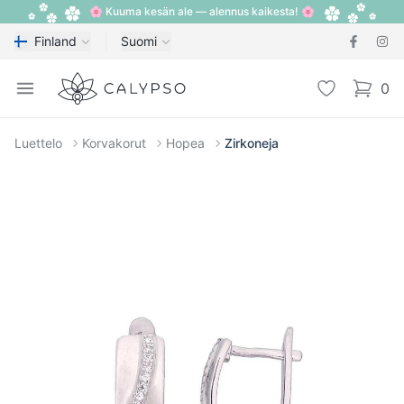
🌸 Kuuma kesän ale — alennus kaikesta! 🌸
Finland
Suomi
Calypso
Open menu
Toivelista
0
items i
Luettelo
Korvakorut
Hopea
Zirkoneja