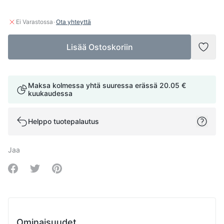
·
Ei Varastossa
Ota yhteyttä
Lisää Ostoskoriin
Lisää
Maksa kolmessa yhtä suuressa erässä
20.05 €
kuukaudessa
Helppo tuotepalautus
Jaa
Share on Facebook
Share on Twitter
Share on Pinterest
Ominaisuudet