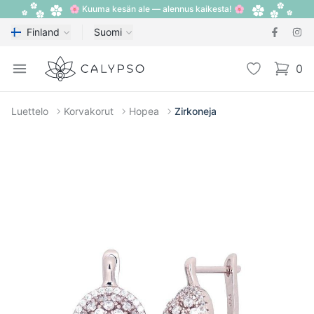
🌸 Kuuma kesän ale — alennus kaikesta! 🌸
Finland
Suomi
Calypso
Open menu
Toivelista
0
items i
Luettelo
Korvakorut
Hopea
Zirkoneja