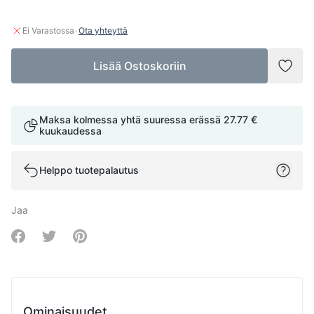
·
Ei Varastossa
Ota yhteyttä
Lisää Ostoskoriin
Lisää
Maksa kolmessa yhtä suuressa erässä
27.77 €
kuukaudessa
Helppo tuotepalautus
Jaa
Share on Facebook
Share on Twitter
Share on Pinterest
Ominaisuudet