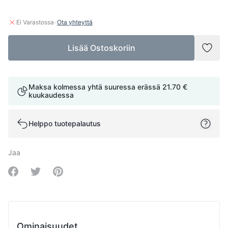
·
Ei Varastossa
Ota yhteyttä
Lisää Ostoskoriin
Lisää
Maksa kolmessa yhtä suuressa erässä
21.70 €
kuukaudessa
Helppo tuotepalautus
Jaa
Share on Facebook
Share on Twitter
Share on Pinterest
Ominaisuudet