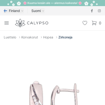
🌸 Kuuma kesän ale — alennus kaikesta! 🌸
Finland
Suomi
Calypso
Open menu
Toivelista
0
items i
Luettelo
Korvakorut
Hopea
Zirkoneja