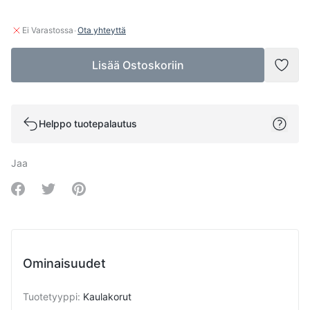
·
Ei Varastossa
Ota yhteyttä
Lisää Ostoskoriin
Lisää
Helppo tuotepalautus
Jaa
Share on Facebook
Share on Twitter
Share on Pinterest
Ominaisuudet
Tuotetyyppi
:
Kaulakorut