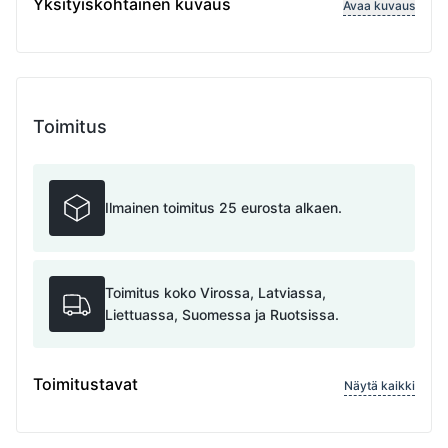
Variable length
Yksityiskohtainen kuvaus
Avaa kuvaus
Toimitus
Ilmainen toimitus 25 eurosta alkaen.
Toimitus koko Virossa, Latviassa,
Liettuassa, Suomessa ja Ruotsissa.
Toimitustavat
Näytä kaikki