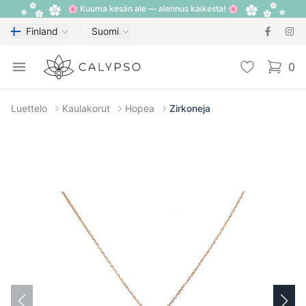
🌸 Kuuma kesän ale — alennus kaikesta! 🌸
Finland
Suomi
Calypso
Open menu
Toivelista
0
items i
Luettelo
Kaulakorut
Hopea
Zirkoneja