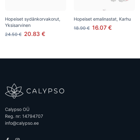
Hopeiset sydänkorvakorut,
Hopeiset emalinastat, Karhu
Yksisarvinen
16.07 €
18.90 €
20.83 €
24.50 €
Calypso OÜ
Reg. nr: 14794707
info@calypso.ee