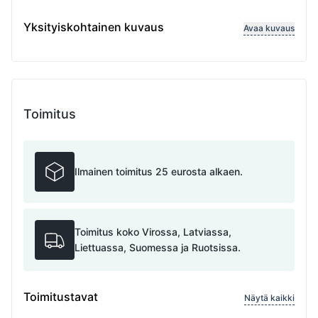
Variable length
Yksityiskohtainen kuvaus
Avaa kuvaus
Toimitus
Ilmainen toimitus 25 eurosta alkaen.
Toimitus koko Virossa, Latviassa,
Liettuassa, Suomessa ja Ruotsissa.
Toimitustavat
Näytä kaikki