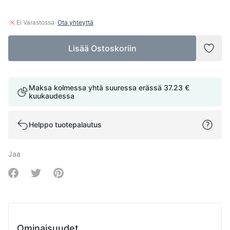
·
Ei Varastossa
Ota yhteyttä
Lisää Ostoskoriin
Lisää
Maksa kolmessa yhtä suuressa erässä
37.23 €
kuukaudessa
Helppo tuotepalautus
Jaa
Share on Facebook
Share on Twitter
Share on Pinterest
Ominaisuudet