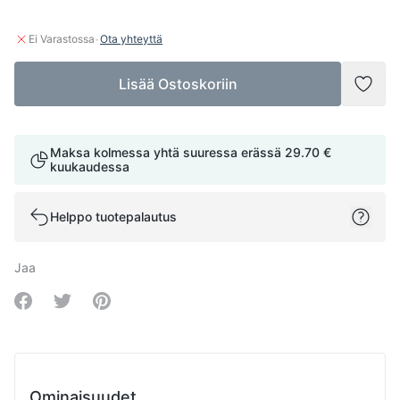
·
Ei Varastossa
Ota yhteyttä
Lisää Ostoskoriin
Lisää
Maksa kolmessa yhtä suuressa erässä
29.70 €
kuukaudessa
Helppo tuotepalautus
Jaa
Share on Facebook
Share on Twitter
Share on Pinterest
Ominaisuudet