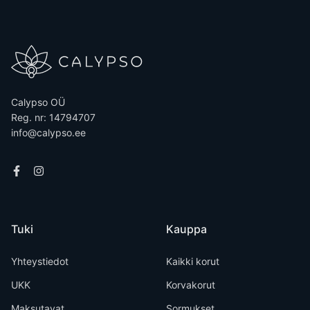
Calypso OÜ
Reg. nr: 14794707
info@calypso.ee
Tuki
Kauppa
Yhteystiedot
Kaikki korut
UKK
Korvakorut
Maksutavat
Sormukset