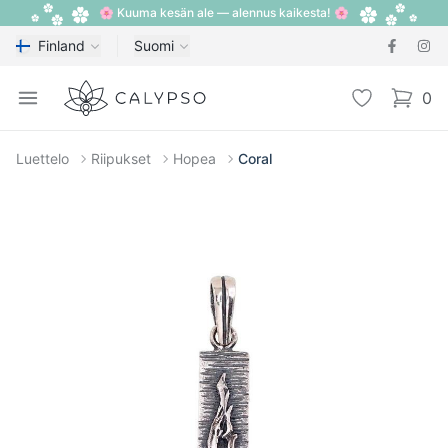
🌸 Kuuma kesän ale — alennus kaikesta! 🌸
Finland
Suomi
Calypso
Open menu
Toivelista
0
items i
Luettelo
Riipukset
Hopea
Coral