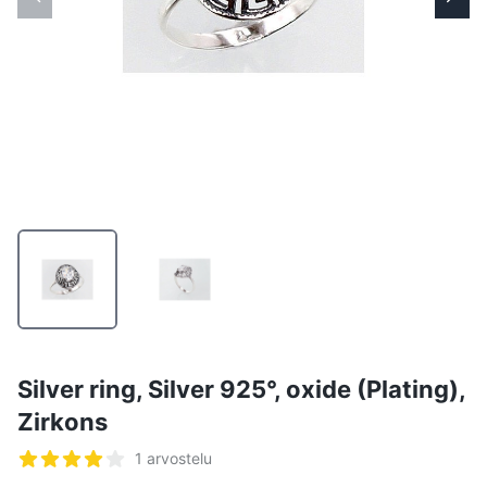
Silver ring, Silver 925°, oxide (Plating),
Zirkons
Arvostelut
1 arvostelu
4/5 tähteä