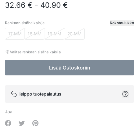
32.66 € - 40.90 €
Renkaan sisähalkaisija
Kokotaulukko
Renkaan sisähalkaisija
17 MM
18 MM
19 MM
20 MM
Valitse renkaan sisähalkaisija
Lisää Ostoskoriin
Helppo tuotepalautus
Jaa
Share on Facebook
Share on Twitter
Share on Pinterest