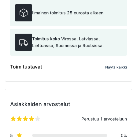
Ilmainen toimitus 25 eurosta alkaen.
Toimitus koko Virossa, Latviassa,
Liettuassa, Suomessa ja Ruotsissa.
Toimitustavat
Näytä kaikki
Asiakkaiden arvostelut
Perustuu 1 arvosteluun
4/5 tähteä
Review data
star reviews
5
0%