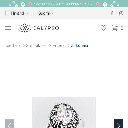
🌸 Kuuma kesän ale — alennus kaikesta! 🌸
Finland
Suomi
Calypso
Open menu
Toivelista
0
items i
Luettelo
Sormukset
Hopea
Zirkoneja