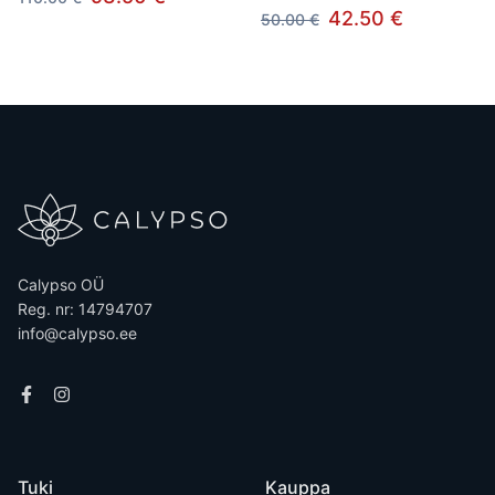
42.50 €
50.00 €
Calypso OÜ
Reg. nr: 14794707
info@calypso.ee
Tuki
Kauppa