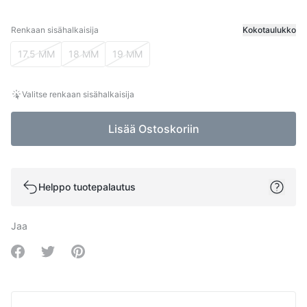
Renkaan sisähalkaisija
Kokotaulukko
Renkaan sisähalkaisija
17.5 MM
18 MM
19 MM
Valitse renkaan sisähalkaisija
Lisää Ostoskoriin
Helppo tuotepalautus
Jaa
Share on Facebook
Share on Twitter
Share on Pinterest