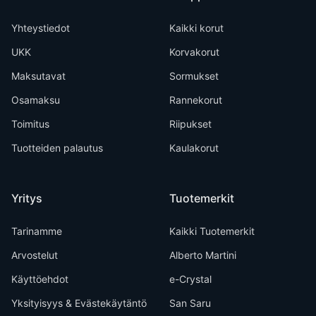
Yhteystiedot
Kaikki korut
UKK
Korvakorut
Maksutavat
Sormukset
Osamaksu
Rannekorut
Toimitus
Riipukset
Tuotteiden palautus
Kaulakorut
Yritys
Tuotemerkit
Tarinamme
Kaikki Tuotemerkit
Arvostelut
Alberto Martini
Käyttöehdot
e-Crystal
Yksityisyys & Evästekäytäntö
San Saru