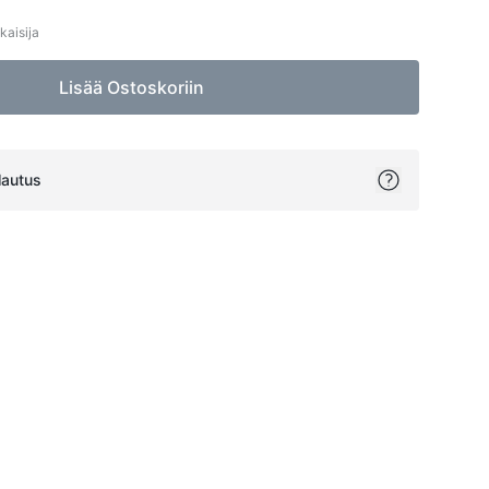
kaisija
Lisää Ostoskoriin
lautus
ok
itter
on Pinterest