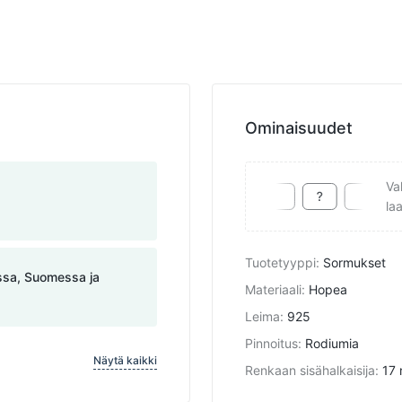
Ominaisuudet
Va
la
Tuotetyyppi
:
Sormukset
assa, Suomessa ja
Materiaali
:
Hopea
Leima
:
925
Pinnoitus
:
Rodiumia
Näytä kaikki
Renkaan sisähalkaisija
:
17