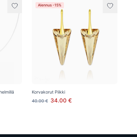
Alennus -15%
helmillä
Korvakorut Piikki
34.00 €
40.00 €