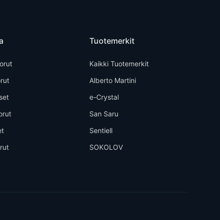
a
Tuotemerkit
orut
Kaikki Tuotemerkit
rut
Alberto Martini
set
e-Crystal
orut
San Saru
et
Sentiell
rut
SOKOLOV