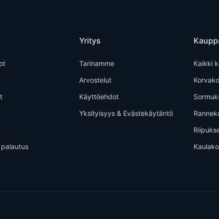
Yritys
Kaupp
ot
Tarinamme
Kaikki k
Arvostelut
Korvako
t
Käyttöehdot
Sormuk
Yksityisyys & Evästekäytäntö
Rannek
Riipuks
 palautus
Kaulako