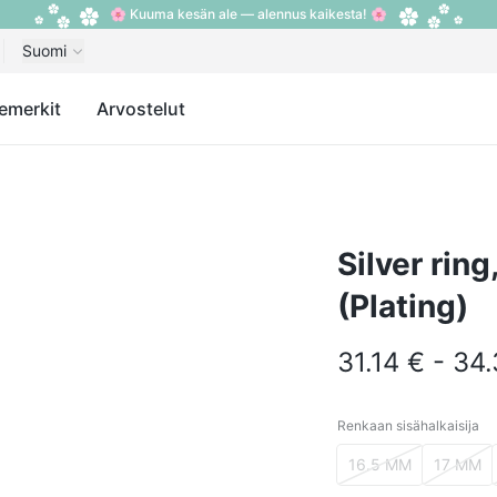
🌸 Kuuma kesän ale — alennus kaikesta! 🌸
Suomi
emerkit
Arvostelut
Silver rin
(Plating)
31.14 € - 34
Renkaan sisähalkaisija
Renkaan sisähalkais
16.5 MM
17 MM