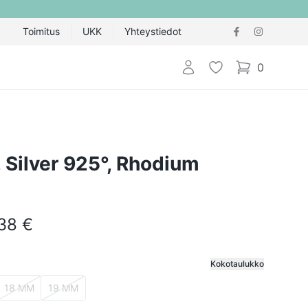
Toimitus
UKK
Yhteystiedot
Kirjaudu sisään
Toivelista
0
items in cart,
g, Silver 925°, Rhodium
.38 €
Kokotaulukko
ija
18 MM
19 MM