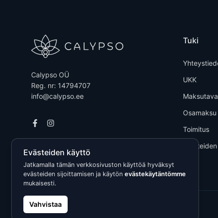
Tuki
Yhteystied
Calypso OÜ
UKK
Reg. nr: 14794707
info@calypso.ee
Maksutava
Osamaksu
Toimitus
Tuotteiden
Evästeiden käyttö
Jatkamalla tämän verkkosivuston käyttöä hyväksyt
evästeiden sijoittamisen ja käytön
evästekäytäntömme
mukaisesti.
Vahvistaa
Kõik õigused kaitstud © 2026 Calypso