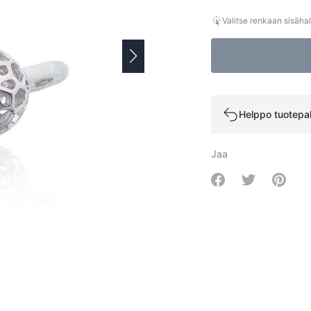
Valitse renkaan sisähal
Helppo tuotepa
Jaa
Share on Facebo
Share on Tw
Share 