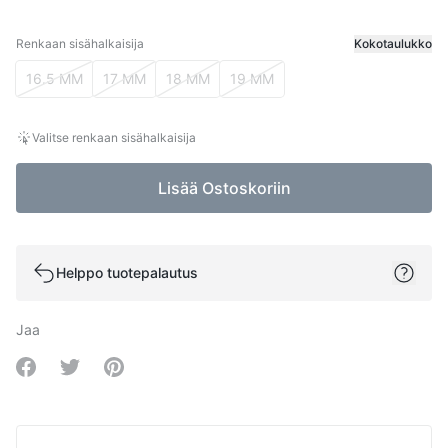
Renkaan sisähalkaisija
Kokotaulukko
Renkaan sisähalkaisija
16.5 MM
17 MM
18 MM
19 MM
Valitse renkaan sisähalkaisija
Lisää Ostoskoriin
Helppo tuotepalautus
Jaa
Share on Facebook
Share on Twitter
Share on Pinterest