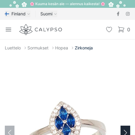
🌸 Kuuma kesän ale — alennus kaikesta! 🌸
Finland
Suomi
Calypso
Open menu
Toivelista
0
items i
Luettelo
Sormukset
Hopea
Zirkoneja