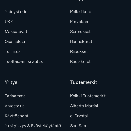
Yhteystiedot
Kaikki korut
UKK
Korvakorut
Maksutavat
Sormukset
Osamaksu
Rannekorut
Toimitus
Riipukset
Tuotteiden palautus
Kaulakorut
Yritys
Tuotemerkit
Tarinamme
Kaikki Tuotemerkit
Arvostelut
Alberto Martini
Käyttöehdot
e-Crystal
Yksityisyys & Evästekäytäntö
San Saru