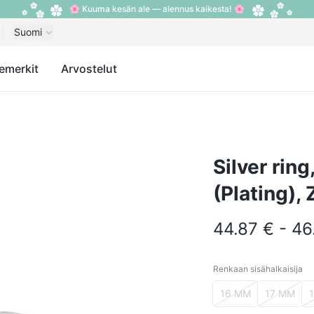
🌸 Kuuma kesän ale — alennus kaikesta! 🌸
Suomi
emerkit
Arvostelut
Silver rin
(Plating), 
44.87 € - 46
Renkaan sisähalkaisija
Renkaan sisähalkais
16 MM
17 MM