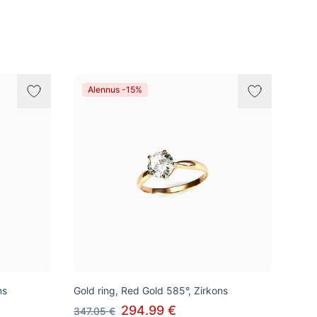
Alennus -15%
ns
Gold ring, Red Gold 585°, Zirkons
294.99 €
347.05 €