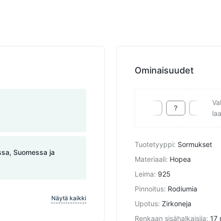
Ominaisuudet
Va
la
Tuotetyyppi
:
Sormukset
assa, Suomessa ja
Materiaali
:
Hopea
Leima
:
925
Pinnoitus
:
Rodiumia
Näytä kaikki
Upotus
:
Zirkoneja
Renkaan sisähalkaisija
:
17