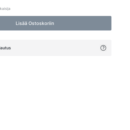
kaisija
Lisää Ostoskoriin
lautus
ok
itter
on Pinterest