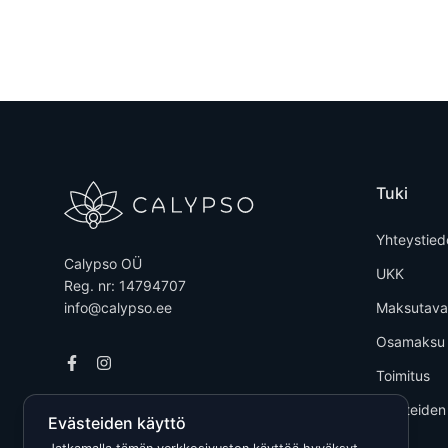
Tuki
Yhteystied
Calypso OÜ
UKK
Reg. nr: 14794707
info@calypso.ee
Maksutava
Osamaksu
Toimitus
Tuotteiden
Evästeiden käyttö