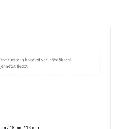
litse tuotteen koko tai väri nähdäksesi
ajennetut tiedot
 mm / 18 mm / 16 mm