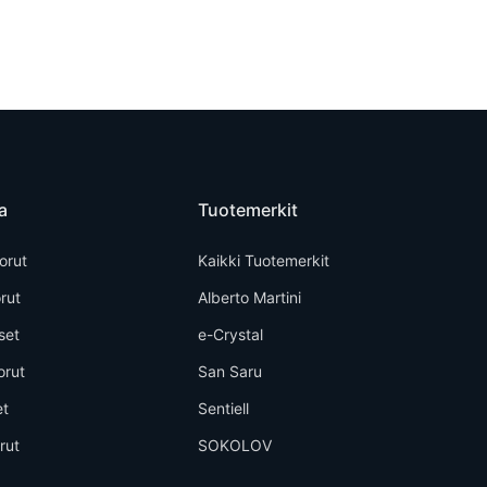
a
Tuotemerkit
orut
Kaikki Tuotemerkit
rut
Alberto Martini
set
e-Crystal
orut
San Saru
et
Sentiell
rut
SOKOLOV