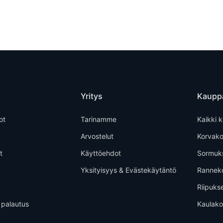
Yritys
Kaupp
ot
Tarinamme
Kaikki k
Arvostelut
Korvako
t
Käyttöehdot
Sormuk
Yksityisyys & Evästekäytäntö
Rannek
Riipuks
 palautus
Kaulako