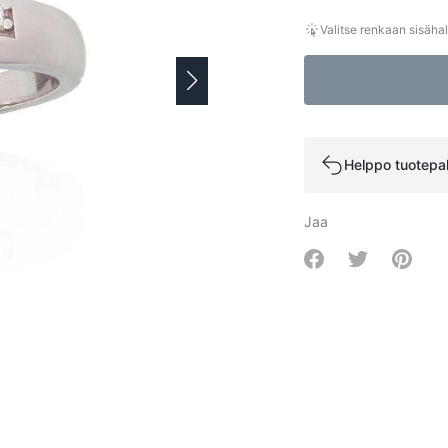
Valitse renkaan sisähal
Helppo tuotepa
Jaa
Share on Facebo
Share on Tw
Share 