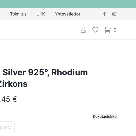
Toimitus
UKK
Yhteystiedot
Kirjaudu sisään
Toivelista
0
items in cart,
g, Silver 925°, Rhodium
Zirkons
.45 €
Kokotaulukko
ija
18 MM