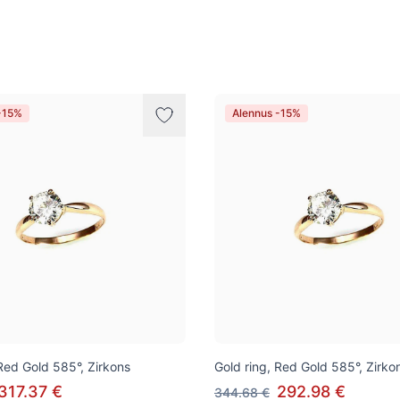
-15%
Alennus -15%
 Red Gold 585°, Zirkons
Gold ring, Red Gold 585°, Zirko
317.37 €
292.98 €
344.68 €