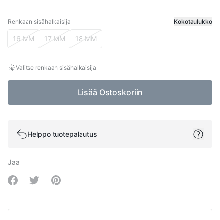
Renkaan sisähalkaisija
Kokotaulukko
Renkaan sisähalkaisija
16 MM
17 MM
18 MM
Valitse renkaan sisähalkaisija
Lisää Ostoskoriin
Helppo tuotepalautus
Jaa
Share on Facebook
Share on Twitter
Share on Pinterest