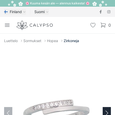
🌸 Kuuma kesän ale — alennus kaikesta! 🌸
Finland
Suomi
Calypso
Open menu
Toivelista
0
items i
Luettelo
Sormukset
Hopea
Zirkoneja