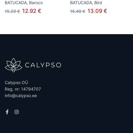
BATUCADA, Baroco
BATUCADA, Bird
12.92 €
13.09 €
15.20 €
15.40 €
Calypso OÜ
Reg. nr: 14794707
info@calypso.ee