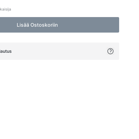
kaisija
Lisää Ostoskoriin
lautus
ok
itter
on Pinterest