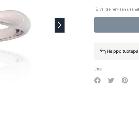
Valitse renkaan sisähal
Helppo tuotepa
Jaa
Share on Facebo
Share on Tw
Share 