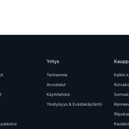
Yritys
Kaupp
ot
Tarinamme
Kaikki k
Arvostelut
Korvako
t
Käyttöehdot
Sormuk
Yksityisyys & Evästekäytäntö
Rannek
Riipuks
 palautus
Kaulako