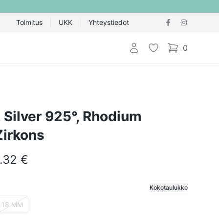
Toimitus
UKK
Yhteystiedot
Kirjaudu sisään
Toivelista
0
items in cart,
g, Silver 925°, Rhodium
Zirkons
.32 €
Kokotaulukko
ija
18 MM