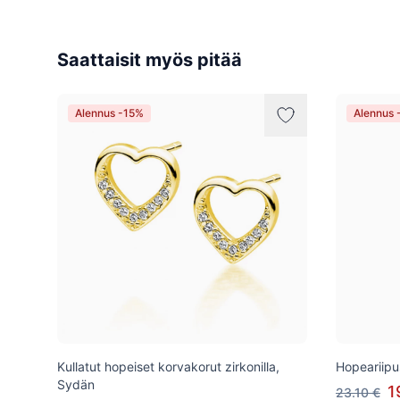
Saattaisit myös pitää
Alennus -15%
Alennus 
Kullatut hopeiset korvakorut zirkonilla,
Hopeariipus
Sydän
1
23.10 €