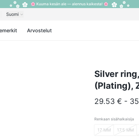
🌸 Kuuma kesän ale — alennus kaikesta! 🌸
Suomi
emerkit
Arvostelut
Silver rin
(Plating), 
29.53 € - 35
Renkaan sisähalkaisija
Renkaan sisähalkais
17 MM
17.5 MM