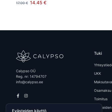
14.45 €
17.00 €
Tuki
Yhteystied
Calypso OÜ
UKK
Reg. nr: 14794707
info@calypso.ee
Maksutava
Osamaksu
Toimitus
Tuotteiden
Evästeiden käyttö