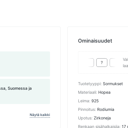
Ominaisuudet
Va
la
Tuotetyyppi
:
Sormukset
assa, Suomessa ja
Materiaali
:
Hopea
Leima
:
925
Pinnoitus
:
Rodiumia
Näytä kaikki
Upotus
:
Zirkoneja
Renkaan sisähalkaisija
:
17