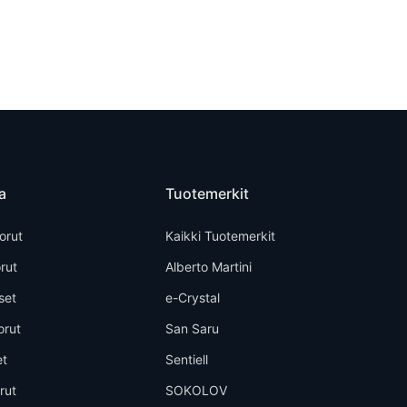
a
Tuotemerkit
orut
Kaikki Tuotemerkit
rut
Alberto Martini
set
e-Crystal
orut
San Saru
et
Sentiell
rut
SOKOLOV