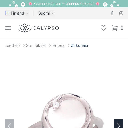
🌸 Kuuma kesän ale — alennus kaikesta! 🌸
Finland
Suomi
Calypso
Open menu
Toivelista
0
items i
Luettelo
Sormukset
Hopea
Zirkoneja