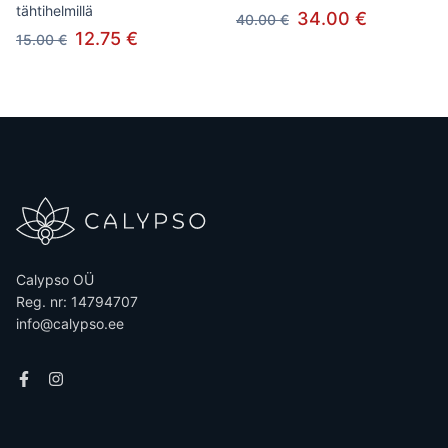
tähtihelmillä
34.00 €
40.00 €
12.75 €
15.00 €
Calypso OÜ
Reg. nr: 14794707
info@calypso.ee