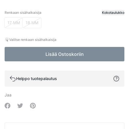
Renkaan sisähalkaisija
Kokotaulukko
Renkaan sisähalkaisija
17 MM
18 MM
Valitse renkaan sisähalkaisija
Lisää Ostoskoriin
Helppo tuotepalautus
Jaa
Share on Facebook
Share on Twitter
Share on Pinterest