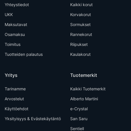
Yhteystiedot
Kaikki korut
UKK
Korvakorut
Maksutavat
Sormukset
Osamaksu
Rannekorut
Toimitus
Riipukset
Tuotteiden palautus
Kaulakorut
Yritys
Tuotemerkit
Tarinamme
Kaikki Tuotemerkit
Arvostelut
Alberto Martini
Käyttöehdot
e-Crystal
Yksityisyys & Evästekäytäntö
San Saru
Sentiell