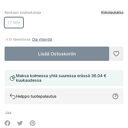
Renkaan sisähalkaisija
Kokotaulukko
Renkaan sisähalkaisija
17 MM
·
Ei Varastossa
Ota yhteyttä
Lisää Ostoskoriin
Lisää
Maksa kolmessa yhtä suuressa erässä
36.04 €
kuukaudessa
Helppo tuotepalautus
Jaa
Share on Facebook
Share on Twitter
Share on Pinterest