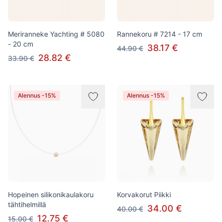
Meriranneke Yachting # 5080
Rannekoru # 7214 - 17 cm
- 20 cm
38.17 €
44.90 €
28.82 €
33.90 €
Alennus -15%
Alennus -15%
Hopeinen silikonikaulakoru
Korvakorut Piikki
tähtihelmillä
34.00 €
40.00 €
12.75 €
15.00 €