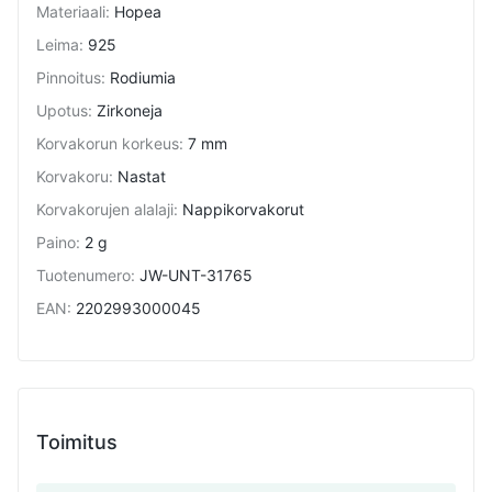
Materiaali
:
Hopea
Leima
:
925
Pinnoitus
:
Rodiumia
Upotus
:
Zirkoneja
Korvakorun korkeus
:
7 mm
Korvakoru
:
Nastat
Korvakorujen alalaji
:
Nappikorvakorut
Paino
:
2 g
Tuotenumero
:
JW-UNT-31765
EAN
:
2202993000045
Toimitus