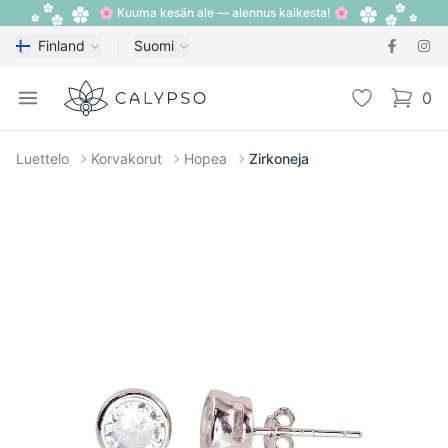
🌸 Kuuma kesän ale — alennus kaikesta! 🌸
Finland
Suomi
Calypso
Open menu
Toivelista
0
items i
Luettelo
Korvakorut
Hopea
Zirkoneja