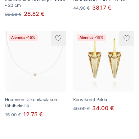
- 20 cm
38.17 €
44.90 €
28.82 €
33.90 €
Alennus -15%
Alennus -15%
Hopeinen silikonikaulakoru
Korvakorut Piikki
tähtihelmillä
34.00 €
40.00 €
12.75 €
15.00 €