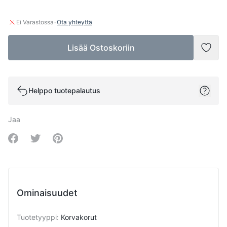
·
Ei Varastossa
Ota yhteyttä
Lisää Ostoskoriin
Lisää
Helppo tuotepalautus
Jaa
Share on Facebook
Share on Twitter
Share on Pinterest
Ominaisuudet
Tuotetyyppi
:
Korvakorut